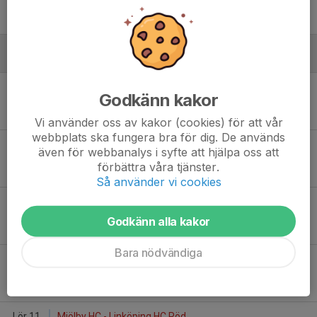
18:00
ProTrain Arena
-
Januari - 2025
Lör 11
HC Vita Hästen Blå - Mjölby HC
Godkänn kakor
11:30
Ljungsbro Isbana
-
Vi använder oss av kakor (cookies) för att vår
webbplats ska fungera bra för dig. De används
Lör 11
Linköping HC Röd - Mjölby HC
även för webbanalys i syfte att hjälpa oss att
11:30
Ljungsbro Isbana
förbättra våra tjänster.
-
Så använder vi cookies
Lör 11
Mjölby HC - Linköping HC Röd
11:55
Ljungsbro Isbana
Godkänn alla kakor
-
Bara nödvändiga
Lör 11
HC Vita Hästen Blå - Mjölby HC
11:55
Ljungsbro Isbana
-
Lör 11
Mjölby HC - Linköping HC Röd