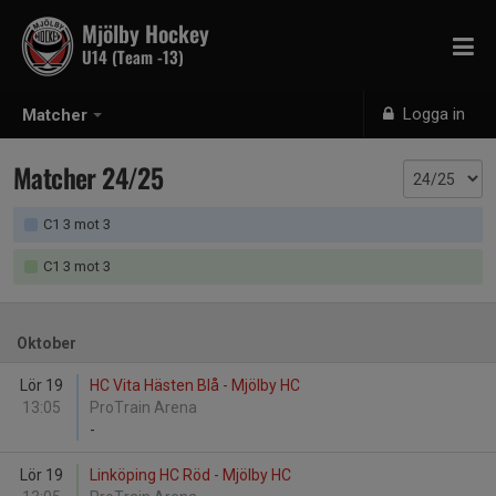
Mjölby Hockey
U14 (Team -13)
Logga in
Matcher
Matcher 24/25
C1 3 mot 3
C1 3 mot 3
Oktober
Lör 19
HC Vita Hästen Blå - Mjölby HC
13:05
ProTrain Arena
-
Lör 19
Linköping HC Röd - Mjölby HC