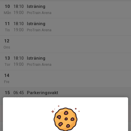
10
18:10
Isträning
19:00
Mån
ProTrain Arena
11
18:10
Isträning
19:00
Tis
ProTrain Arena
12
Ons
13
18:10
Isträning
19:00
Tor
ProTrain Arena
14
Fre
15
06:45
Parkeringsvakt
13:30
Lör
Himmelstalund Nkpg
16
06:45
Parkeringsvakt
13:30
Sön
Himmelstalund Nkpg
v.34