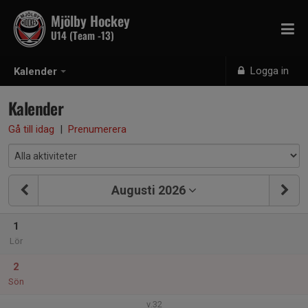
Mjölby Hockey
U14 (Team -13)
Logga in
Kalender
Kalender
Gå till idag
|
Prenumerera
Augusti 2026
1
Lör
2
Sön
v.32