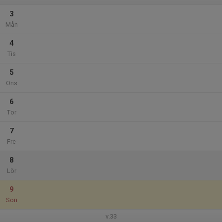
3
Mån
4
Tis
5
Ons
6
Tor
7
Fre
8
Lör
9
Sön
v.33