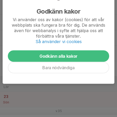
17
Godkänn kakor
Mån
Vi använder oss av kakor (cookies) för att vår
18
webbplats ska fungera bra för dig. De används
Tis
även för webbanalys i syfte att hjälpa oss att
19
förbättra våra tjänster.
Ons
Så använder vi cookies
20
Godkänn alla kakor
Tor
21
Bara nödvändiga
Fre
22
Lör
23
Sön
v.35