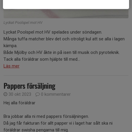
Lyckat Poolspel mot HV
Lyckat Poolspel mot HV spelades under söndagen.
Många tuffa matcher blev det och otroligt kul att se alla i lagen
kämpa.
Både Mjölby och HV åkte in på isen till musik och pyroteknik.
Tack alla föräldrar som hjälpte till med...
Läs mer
Pappers försäljning
30 okt 2023
0 kommentarer
Hej alla föräldrar
Bra jobbar alla ni med pappers försäljningen.
Då jag får fakturan för allt papper vi i laget har sålt ska ni
föräldrar swisha pengarna till mig.