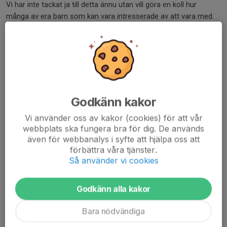
Vi har inte tackat ja till detta ännu utan vill göra en koll hur
många av era barn som kan vara intresserade av att vara med.
Kan ni alla...
Läs mer
Lyckat Poolspel mot HV
6 nov 2023
1 kommentar
Godkänn kakor
Vi använder oss av kakor (cookies) för att vår
webbplats ska fungera bra för dig. De används
även för webbanalys i syfte att hjälpa oss att
förbättra våra tjänster.
Så använder vi cookies
Godkänn alla kakor
Bara nödvändiga