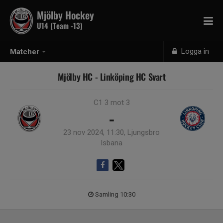
Mjölby Hockey
U14 (Team -13)
Logga in
Matcher
Mjölby HC - Linköping HC Svart
C1 3 mot 3
-
23 nov 2024, 11:30, Ljungsbro
Isbana
Samling 10:30