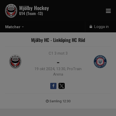
Mjölby Hockey
U14 (Team -13)
Logga in
Matcher
Mjölby HC - Linköping HC Röd
C1 3 mot 3
-
19 okt 2024, 13:30, ProTrain
Arena
Samling 12:30