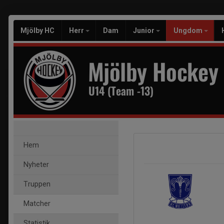
Mjölby HC
Herr
Dam
Junior
Ungdom
Mjölby Hockey
U14 (Team -13)
Hem
Nyheter
Truppen
Matcher
Statistik