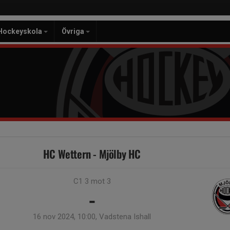
Hockeyskola
Övriga
HC Wettern - Mjölby HC
C1 3 mot 3
-
16 nov 2024, 10:00, Vadstena Ishall