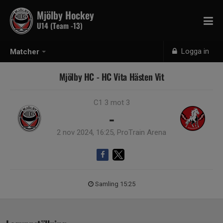
Mjölby Hockey
U14 (Team -13)
Logga in
Matcher
Mjölby HC - HC Vita Hästen Vit
C1 3 mot 3
-
2 nov 2024, 16:25, ProTrain Arena
Samling 15:25