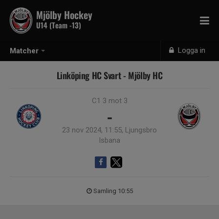
Mjölby Hockey
U14 (Team -13)
Logga in
Matcher
Linköping HC Svart - Mjölby HC
C1 3 mot 3
-
23 nov 2024, 11:55, Ljungsbro
Isbana
Samling 10:55