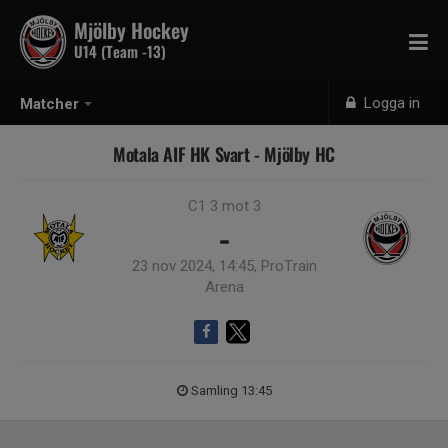
Mjölby Hockey
U14 (Team -13)
Logga in
Matcher
Motala AIF HK Svart - Mjölby HC
C1 3 mot 3
-
23 nov 2024, 14:45, ProTrain
Arena
Samling 13:45