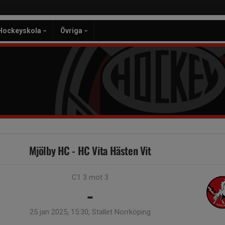
Hockeyskola
Övriga
Mjölby HC - HC Vita Hästen Vit
C1 3 mot 3
-
25 jan 2025, 15:30, Stallet Norrköping