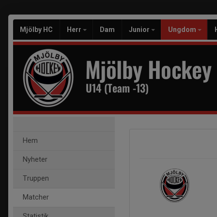
Mjölby HC
Herr
Dam
Junior
Ungdom
Mjölby Hockey
U14 (Team -13)
Hem
Nyheter
Truppen
Matcher
Statistik