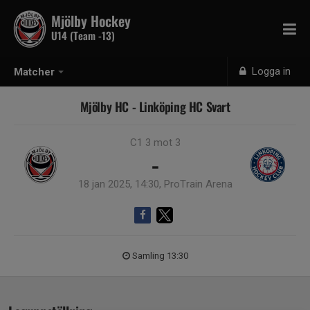
Mjölby Hockey
U14 (Team -13)
Logga in
Matcher
Mjölby HC - Linköping HC Svart
C1 3 mot 3
-
18 jan 2025, 14:30, ProTrain Arena
Samling 13:30