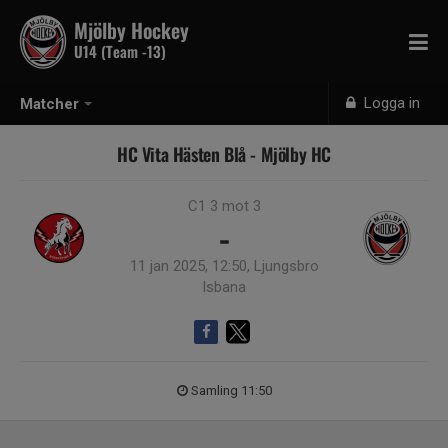
Mjölby Hockey
U14 (Team -13)
Logga in
Matcher
HC Vita Hästen Blå - Mjölby HC
C1 3 mot 3
-
11 jan 2025, 12:50, Ljungsbro
Isbana
Samling 11:50