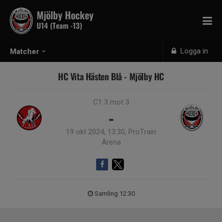
Mjölby Hockey
U14 (Team -13)
Logga in
Matcher
HC Vita Hästen Blå - Mjölby HC
C1 3 mot 3
-
19 okt 2024, 13:30, ProTrain
Arena
Samling 12:30