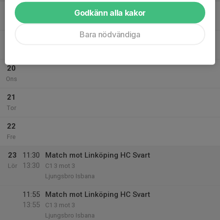
18
Godkänn alla kakor
Mån
Bara nödvändiga
19
Tis
20
Ons
21
Tor
22
Fre
23
11:30
Match mot Linköping HC Svart
13:30
Lör
C1 3 mot 3
Ljungsbro Isbana
11:55
Match mot Linköping HC Svart
13:55
C1 3 mot 3
Ljungsbro Isbana