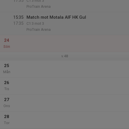
17:35
C1 3 mot 3
ProTrain Arena
15:35
Match mot Motala AIF HK Gul
17:35
C1 3 mot 3
ProTrain Arena
24
Sön
v.48
25
Mån
26
Tis
27
Ons
28
Tor