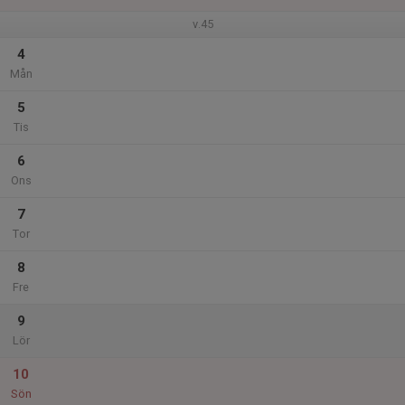
v.45
4
Mån
5
Tis
6
Ons
7
Tor
8
Fre
9
Lör
10
Sön