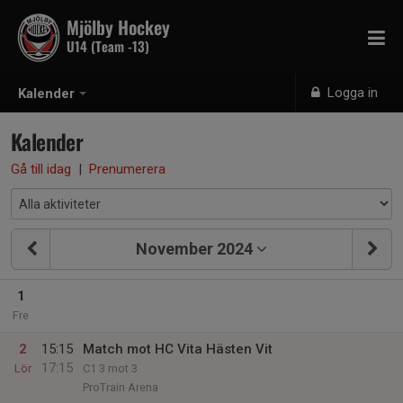
Mjölby Hockey
U14 (Team -13)
Logga in
Kalender
Kalender
Gå till idag
|
Prenumerera
November 2024
1
Fre
2
15:15
Match mot HC Vita Hästen Vit
17:15
Lör
C1 3 mot 3
ProTrain Arena