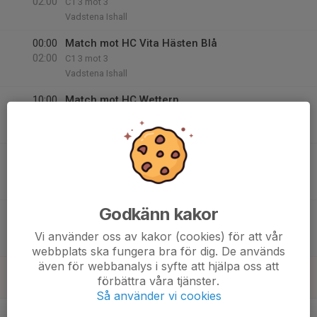
02:00
C1 3 mot 3
Vadstena Ishall
00:00
Match mot HC Vita Hästen Blå
02:00
C1 3 mot 3
Vadstena Ishall
10:00
Match mot HC Wettern
12:00
C1 3 mot 3
Vadstena Ishall
10:30
Match mot HC Wettern
12:30
C1 3 mot 3
Vadstena Ishall
Godkänn kakor
11:00
Match mot HC Wettern
13:00
C1 3 mot 3
Vi använder oss av kakor (cookies) för att vår
Vadstena Ishall
webbplats ska fungera bra för dig. De används
även för webbanalys i syfte att hjälpa oss att
17
förbättra våra tjänster.
Sön
Så använder vi cookies
v.47