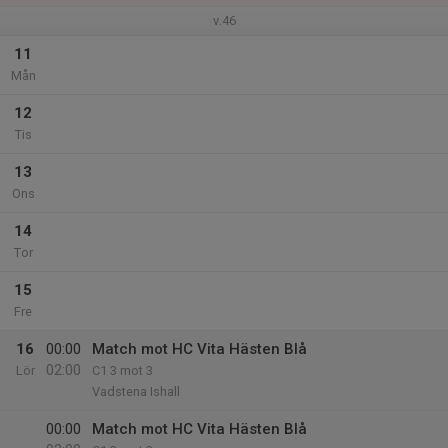
v.46
11
Mån
12
Tis
13
Ons
14
Tor
15
Fre
16
00:00
Match mot HC Vita Hästen Blå
02:00
Lör
C1 3 mot 3
Vadstena Ishall
00:00
Match mot HC Vita Hästen Blå