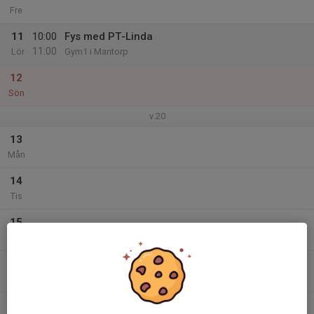
Fre
11
10:00
Fys med PT-Linda
11:00
Lör
Gym1 i Mantorp
12
Sön
v.20
13
Mån
14
Tis
15
Ons
16
Tor
17