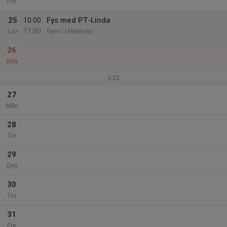
Fre
25
10:00
Fys med PT-Linda
11:00
Lör
Gym1 i Mantorp
26
Sön
v.22
27
Mån
28
Tis
29
Ons
30
Tor
31
Fre