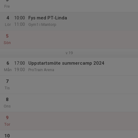
Fre
4
10:00
Fys med PT-Linda
11:00
Lör
Gym1 i Mantorp
5
Sön
v.19
6
17:00
Uppstartsmöte summercamp 2024
19:00
Mån
ProTrain Arena
7
Tis
8
Ons
9
Tor
10