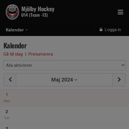
Mjölby Hockey
U14 (Team -13)
Logga in
Kalender
Kalender
Gå till idag
|
Prenumerera
Maj 2024
1
Ons
2
Tor
3