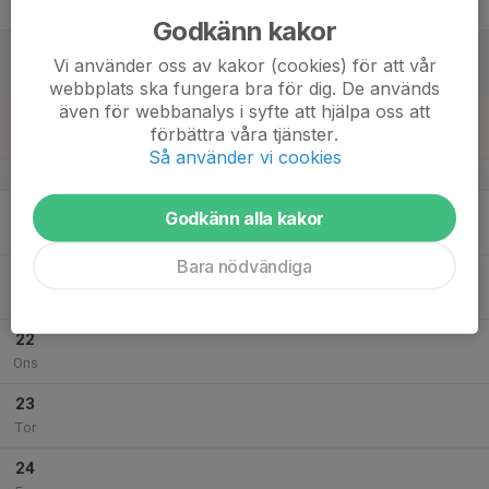
Fre
Godkänn kakor
18
11:00
Isträning
Vi använder oss av kakor (cookies) för att vår
12:20
Lör
C-hallen, bredvid Saab arena
webbplats ska fungera bra för dig. De används
även för webbanalys i syfte att hjälpa oss att
19
förbättra våra tjänster.
Sön
Så använder vi cookies
v.21
20
18:30
Möte summercamp
Godkänn alla kakor
20:00
Mån
ProTrain Arena
Bara nödvändiga
21
Tis
22
Ons
23
Tor
24