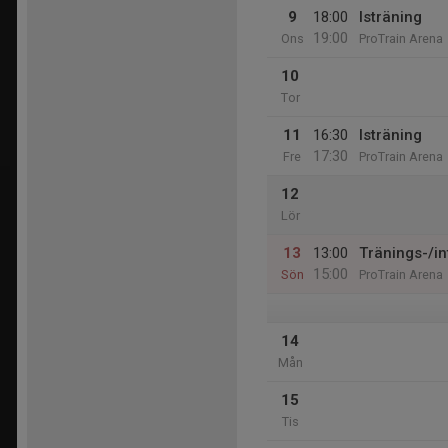
9
18:00
Isträning
19:00
Ons
ProTrain Arena
10
Tor
11
16:30
Isträning
17:30
Fre
ProTrain Arena
12
Lör
13
13:00
Tränings-/i
15:00
Sön
ProTrain Arena
14
Mån
15
Tis