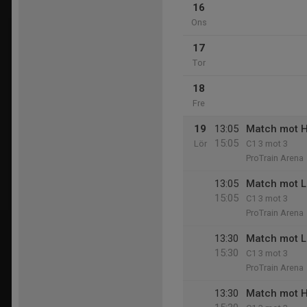
16
Ons
17
Tor
18
Fre
19
13:05
Match mot H
15:05
Lör
C1 3 mot 3
ProTrain Arena
13:05
Match mot L
15:05
C1 3 mot 3
ProTrain Arena
13:30
Match mot L
15:30
C1 3 mot 3
ProTrain Arena
13:30
Match mot H