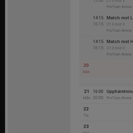
15:30
C1 3 mot 3
ProTrain Arena
14:15
Match mot L
16:15
C1 3 mot 3
ProTrain Arena
14:15
Match mot H
16:15
C1 3 mot 3
ProTrain Arena
20
Sön
21
16:00
Upphämtning
20:00
Mån
ProTrain Arena
22
Tis
23
Ons