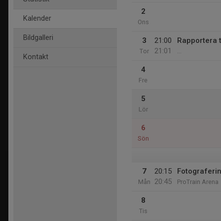
2
Kalender
Ons
Bildgalleri
3
21:00
Rapportera 
21:01
Tor
...
Kontakt
4
Fre
5
Lör
6
Sön
7
20:15
Fotograferi
20:45
Mån
ProTrain Arena
8
Tis