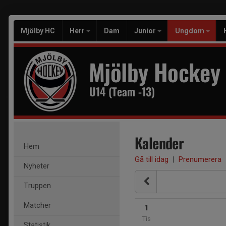
Mjölby HC
Herr
Dam
Junior
Ungdom
Mjölby Hockey
U14 (Team -13)
Kalender
Hem
Gå till idag
|
Prenumerera
Nyheter
Truppen
Matcher
1
Tis
Statistik