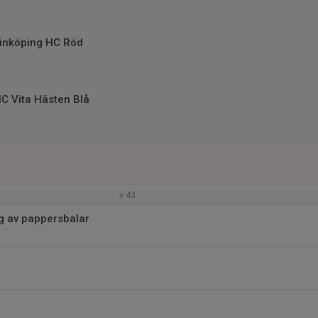
inköping HC Röd
C Vita Hästen Blå
v.43
 av pappersbalar