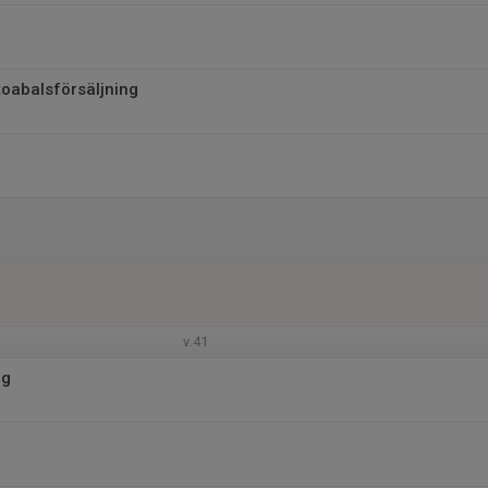
toabalsförsäljning
v.41
ng