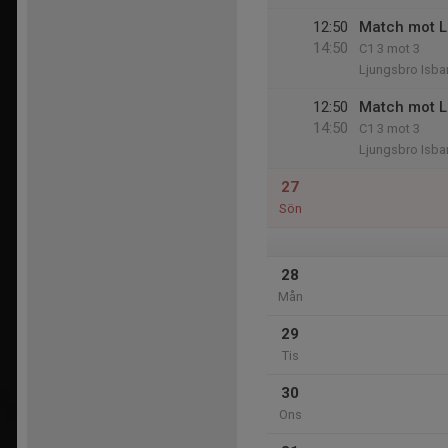
12:50
Match mot L
14:50
C1 3 mot 3
Ljungsbro Isba
12:50
Match mot L
14:50
C1 3 mot 3
Ljungsbro Isba
27
Sön
28
Mån
29
Tis
30
Ons