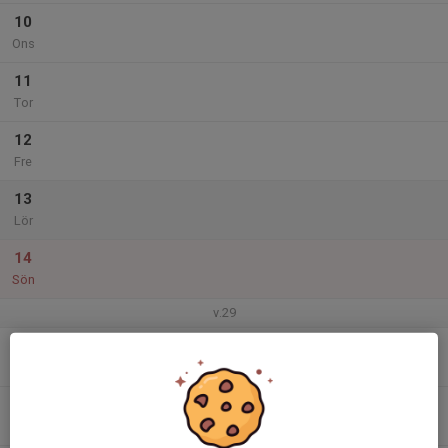
10
Ons
11
Tor
12
Fre
13
Lör
14
Sön
v.29
15
Mån
16
Tis