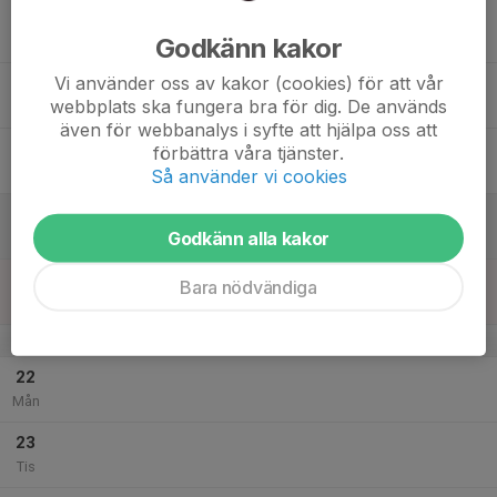
17
Godkänn kakor
Ons
Vi använder oss av kakor (cookies) för att vår
18
webbplats ska fungera bra för dig. De används
Tor
även för webbanalys i syfte att hjälpa oss att
19
förbättra våra tjänster.
Fre
Så använder vi cookies
20
Godkänn alla kakor
Lör
21
Bara nödvändiga
Sön
v.30
22
Mån
23
Tis