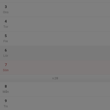
3
Ons
4
Tor
5
Fre
6
Lör
7
Sön
v.28
8
Mån
9
Tis