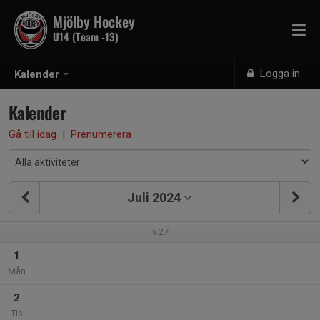
Mjölby Hockey
U14 (Team -13)
Logga in
Kalender
Kalender
Gå till idag
|
Prenumerera
Juli 2024
v.27
1
Mån
2
Tis