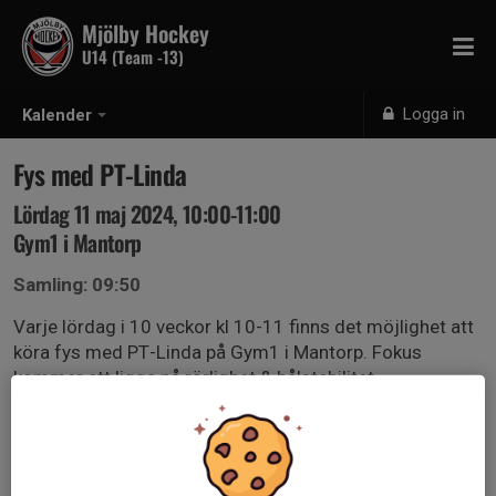
Mjölby Hockey
U14 (Team -13)
Logga in
Kalender
Fys med PT-Linda
Lördag 11 maj 2024, 10:00-11:00
Gym1 i Mantorp
Samling: 09:50
Varje lördag i 10 veckor kl 10-11 finns det möjlighet att
köra fys med PT-Linda på Gym1 i Mantorp. Fokus
kommer att ligga på rörlighet & bålstabilitet.
Vill man medverka på detta så betalar man in 300:- till
vårt lagkonto (8480-6, 704561333-3). Märk betalningen
med ”fys” & spelarens namn. Det kostar alltså i snitt
30:-/tillfälle & vi gör detta för att spara lite på lagkassan.