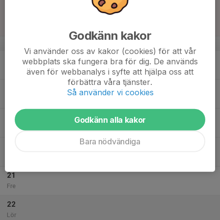
16
11:00
Match mot HC Dalen
13:00
Sön
U13P Division 1A
Smedjehov
Godkänn kakor
v.47
Vi använder oss av kakor (cookies) för att vår
17
16:30
Isträning + Fys
webbplats ska fungera bra för dig. De används
18:20
Mån
ProTrain Arena
även för webbanalys i syfte att hjälpa oss att
förbättra våra tjänster.
18
Så använder vi cookies
Tis
19
17:50
Isträning
Godkänn alla kakor
19:00
Ons
ProTrain Arena
Bara nödvändiga
20
18:55
Isträning
19:50
Tor
ProTrain Arena
21
Fre
22
Lör