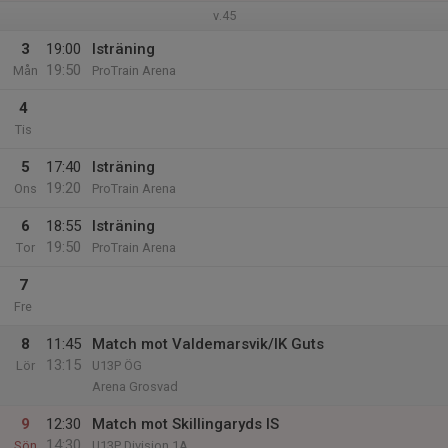
v.45
3
19:00
Isträning
19:50
Mån
ProTrain Arena
4
Tis
5
17:40
Isträning
19:20
Ons
ProTrain Arena
6
18:55
Isträning
19:50
Tor
ProTrain Arena
7
Fre
8
11:45
Match mot Valdemarsvik/IK Guts
13:15
Lör
U13P ÖG
Arena Grosvad
9
12:30
Match mot Skillingaryds IS
14:30
Sön
U13P Division 1A