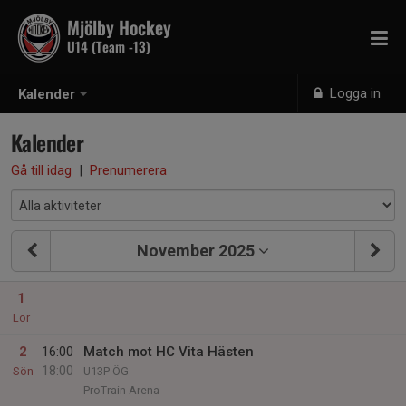
Mjölby Hockey
U14 (Team -13)
Logga in
Kalender
Kalender
Gå till idag
|
Prenumerera
November 2025
1
Lör
2
16:00
Match mot HC Vita Hästen
18:00
Sön
U13P ÖG
ProTrain Arena