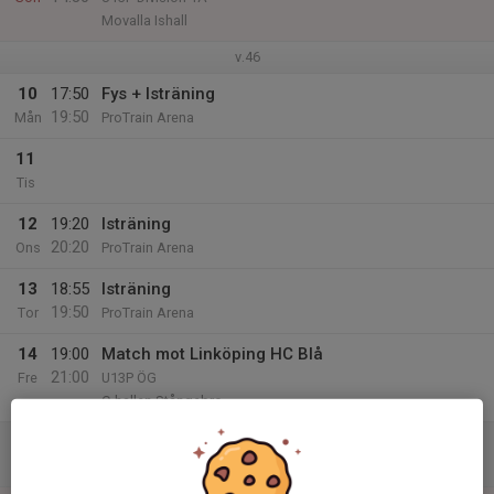
Movalla Ishall
v.46
10
17:50
Fys + Isträning
19:50
Mån
ProTrain Arena
11
Tis
12
19:20
Isträning
20:20
Ons
ProTrain Arena
13
18:55
Isträning
19:50
Tor
ProTrain Arena
14
19:00
Match mot Linköping HC Blå
21:00
Fre
U13P ÖG
C-hallen Stångebro
15
Lör