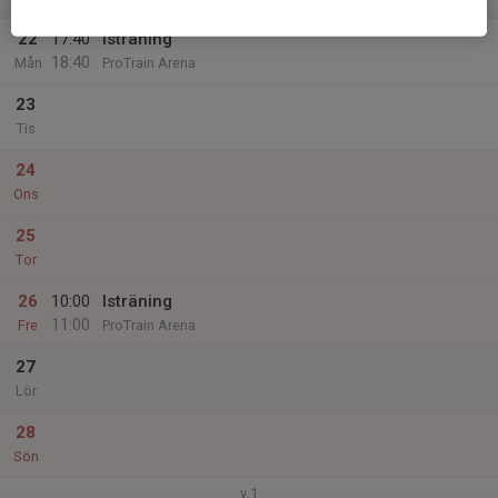
v.52
22
17:40
Isträning
18:40
Mån
ProTrain Arena
23
Tis
24
Ons
25
Tor
26
10:00
Isträning
11:00
Fre
ProTrain Arena
27
Lör
28
Sön
v.1