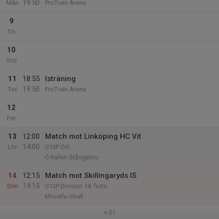
19:50
Mån
ProTrain Arena
9
Tis
10
Ons
11
18:55
Isträning
19:50
Tor
ProTrain Arena
12
Fre
13
12:00
Match mot Linköping HC Vit
14:00
Lör
U13P ÖG
C-hallen Stångebro
14
12:15
Match mot Skillingaryds IS
14:15
Sön
U13P Division 1A forts.
Movalla Ishall
v.51