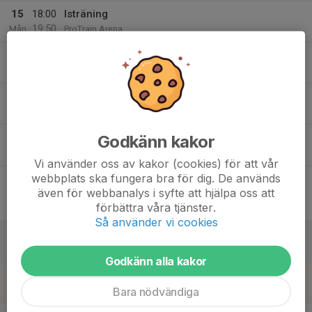
15
18:00
Isträning
19:50
Mån
ProTrain Arena
16
Tis
17
18:50
Isträning
20:10
Ons
ProTrain Arena
18
Godkänn kakor
Tor
Vi använder oss av kakor (cookies) för att vår
webbplats ska fungera bra för dig. De används
19
18:30
Match mot Nässjö HC
även för webbanalys i syfte att hjälpa oss att
20:30
Fre
U13P Division 1A forts.
förbättra våra tjänster.
ProTrain Arena
Så använder vi cookies
20
Lör
Godkänn alla kakor
21
Bara nödvändiga
Sön