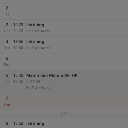
2
Tis
3
19:20
Isträning
20:20
Ons
ProTrain Arena
4
18:55
Isträning
19:50
Tor
ProTrain Arena
5
Fre
6
16:30
Match mot Motala AIF HK
18:00
Lör
U13P ÖG
ProTrain Arena
7
Sön
v.50
8
17:50
Isträning