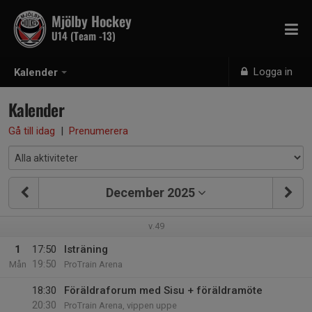
Mjölby Hockey
U14 (Team -13)
Logga in
Kalender
Kalender
Gå till idag
|
Prenumerera
December 2025
v.49
1
17:50
Isträning
19:50
Mån
ProTrain Arena
18:30
Föräldraforum med Sisu + föräldramöte
20:30
ProTrain Arena, vippen uppe