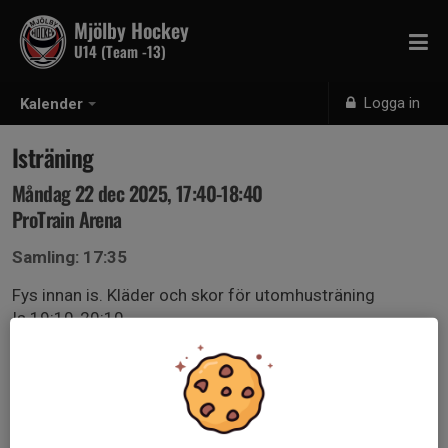
Mjölby Hockey
U14 (Team -13)
Logga in
Kalender
Isträning
Måndag 22 dec 2025, 17:40-18:40
ProTrain Arena
Samling: 17:35
Fys innan is. Kläder och skor för utomhusträning
Is 19:10-20:10