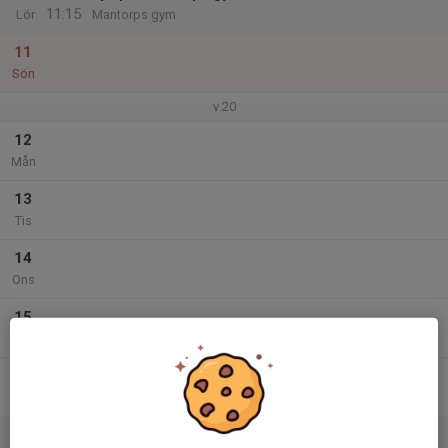
11:15
Lör
Mantorps gym
11
Sön
v.20
12
Mån
13
Tis
14
Ons
15
Tor
16
Fre
17
10:15
Fys på Mantorps gym