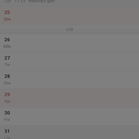
11:15
Lör
Mantorps gym
25
Sön
v.22
26
Mån
27
Tis
28
Ons
29
Tor
30
Fre
31
Lör