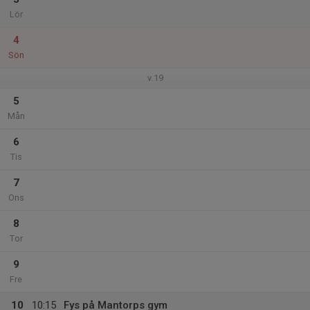
Lör
4
Sön
v.19
5
Mån
6
Tis
7
Ons
8
Tor
9
Fre
10
10:15
Fys på Mantorps gym