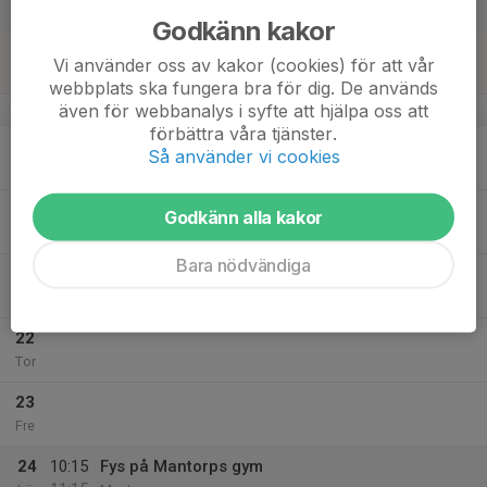
11:15
Lör
Mantorps gym
Godkänn kakor
18
Vi använder oss av kakor (cookies) för att vår
Sön
webbplats ska fungera bra för dig. De används
även för webbanalys i syfte att hjälpa oss att
v.21
förbättra våra tjänster.
19
Så använder vi cookies
Mån
20
Godkänn alla kakor
Tis
Bara nödvändiga
21
Ons
22
Tor
23
Fre
24
10:15
Fys på Mantorps gym