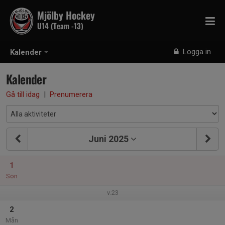
Mjölby Hockey
U14 (Team -13)
Logga in
Kalender
Kalender
Gå till idag
|
Prenumerera
Juni 2025
1
Sön
v.23
2
Mån