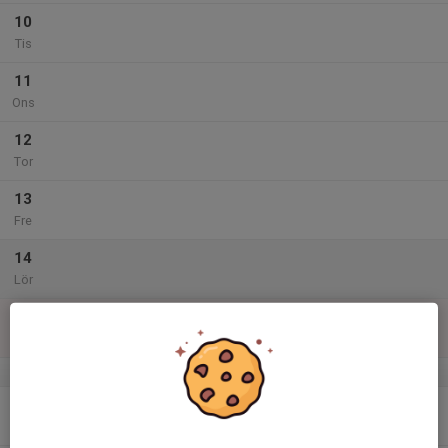
10
Tis
11
Ons
12
Tor
13
Fre
14
Lör
15
Sön
v.25
16
Mån