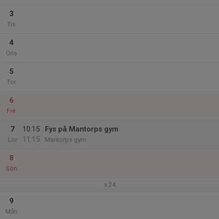
3
Tis
4
Ons
5
Tor
6
Fre
7
10:15
Fys på Mantorps gym
11:15
Lör
Mantorps gym
8
Sön
v.24
9
Mån