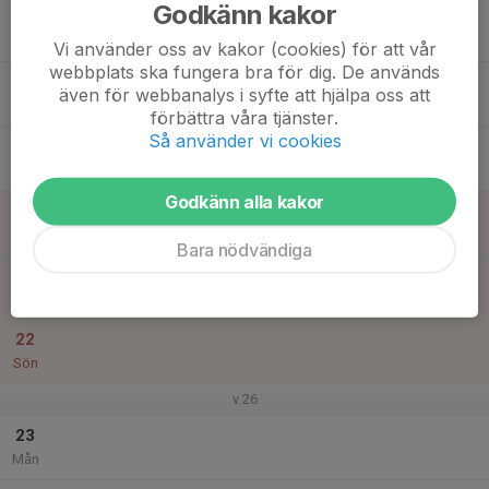
Godkänn kakor
17
Tis
Vi använder oss av kakor (cookies) för att vår
webbplats ska fungera bra för dig. De används
18
även för webbanalys i syfte att hjälpa oss att
Ons
förbättra våra tjänster.
Så använder vi cookies
19
Tor
Godkänn alla kakor
20
Fre
Bara nödvändiga
21
Lör
22
Sön
v.26
23
Mån