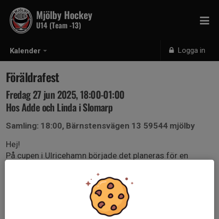
Mjölby Hockey
U14 (Team -13)
Logga in
Kalender
Föräldrafest
Fredag 27 jun 2025, 18:00-01:00
Hos Adde och Linda i Slomarp
Samling: 18:00, Bärnstensvägen 13 59544 mjölby
Hej!
På cupen i Ulricehamn började det planeras för en
föräldrafest. Vi spikade 27/6 redan då och nu börjar det
närma sig. För att kunna fortsätta planeringen behöver vi
veta ungefär hur många som vill & kan komma.
Så svara gärna på denna så snart ni tror er veta om ni vill
& kan :)