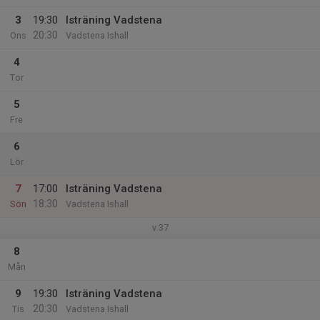
3
19:30
Isträning Vadstena
20:30
Ons
Vadstena Ishall
4
Tor
5
Fre
6
Lör
7
17:00
Isträning Vadstena
18:30
Sön
Vadstena Ishall
v.37
8
Mån
9
19:30
Isträning Vadstena
20:30
Tis
Vadstena Ishall