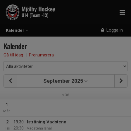
Mjölby Hockey
U14 (Team -13)
Logga in
Kalender
Kalender
Gå till idag
|
Prenumerera
September 2025
v.36
1
Mån
2
19:30
Isträning Vadstena
20:30
Tis
Vadstena Ishall