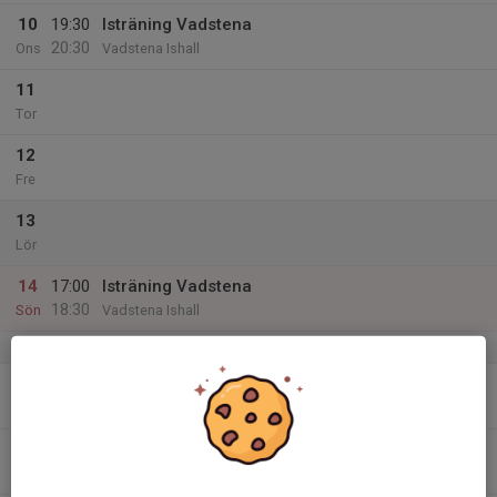
10
19:30
Isträning Vadstena
20:30
Ons
Vadstena Ishall
11
Tor
12
Fre
13
Lör
14
17:00
Isträning Vadstena
18:30
Sön
Vadstena Ishall
v.38
15
Mån
16
19:30
Isträning Vadstena
20:30
Tis
Vadstena Ishall