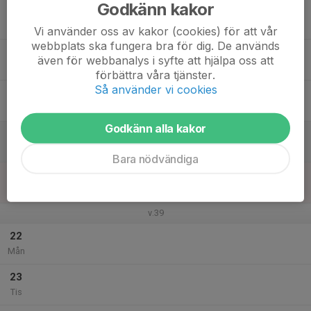
Godkänn kakor
17
Ons
Vi använder oss av kakor (cookies) för att vår
webbplats ska fungera bra för dig. De används
18
även för webbanalys i syfte att hjälpa oss att
Tor
förbättra våra tjänster.
Så använder vi cookies
19
17:00
Isträning Vadstena
18:00
Fre
Vadstena Ishall
Godkänn alla kakor
20
Lör
Bara nödvändiga
21
17:00
Isträning Vadstena
18:30
Sön
Vadstena Ishall
v.39
22
Mån
23
Tis