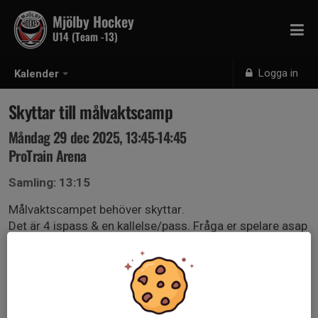
Mjölby Hockey
U14 (Team -13)
Logga in
Kalender
Skyttar till målvaktscamp
Måndag 29 dec 2025, 13:45-14:45
ProTrain Arena
Samling: 13:15
Målvaktscampet behöver skyttar.
Det är 4 ispass & en kallelse/pass. Fråga er spelare asap
& svara ”kommer” om ni tror att hen kommer delta.
Arrangören behöver veta om dom behöver jaga fler
skyttar på annat håll
PS. Ett bra tillfälle att träna på sin skotteknik :)
Lunch ingår