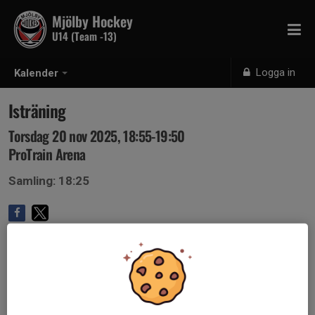
Mjölby Hockey
U14 (Team -13)
Logga in
Kalender
Isträning
Torsdag 20 nov 2025, 18:55-19:50
ProTrain Arena
Samling: 18:25