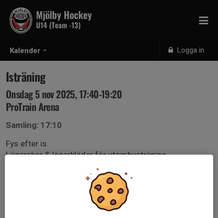
Mjölby Hockey
U14 (Team -13)
Logga in
Kalender
Isträning
Onsdag 5 nov 2025, 17:40-19:20
ProTrain Arena
Samling: 17:10
Fys efter is.
Löparskor & löparkläder för utomhusträning.