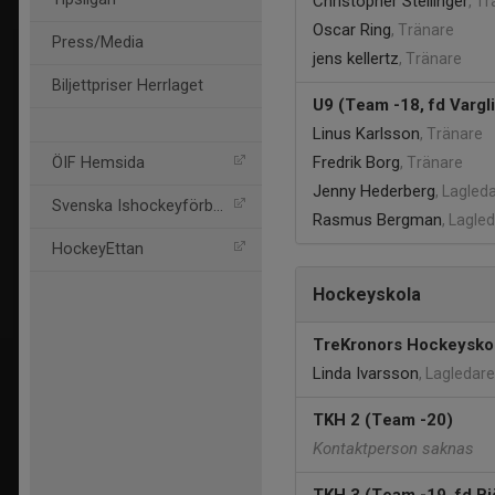
Christopher Steilinger
, T
Oscar Ring
, Tränare
Press/Media
jens kellertz
, Tränare
Biljettpriser Herrlaget
U9 (Team -18, fd Vargl
Linus Karlsson
, Tränare
Fredrik Borg
ÖIF Hemsida
, Tränare
Jenny Hederberg
, Lagled
Svenska Ishockeyförbund
Rasmus Bergman
, Lagle
HockeyEttan
Hockeyskola
TreKronors Hockeysko
Linda Ivarsson
, Lagledare
TKH 2 (Team -20)
Kontaktperson saknas