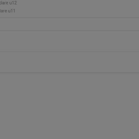
edare u12
dare u11