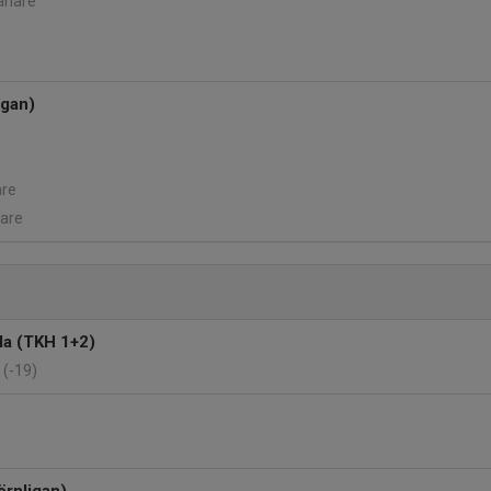
ränare
igan)
are
dare
la (TKH 1+2)
 (-19)