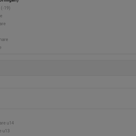
örnligan)
 (-19)
re
are
änare
e
dare u14
e u13