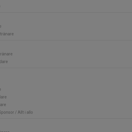
e
e
dtränare
tränare
edare
e
dare
lare
Sponsor / Allt i allo