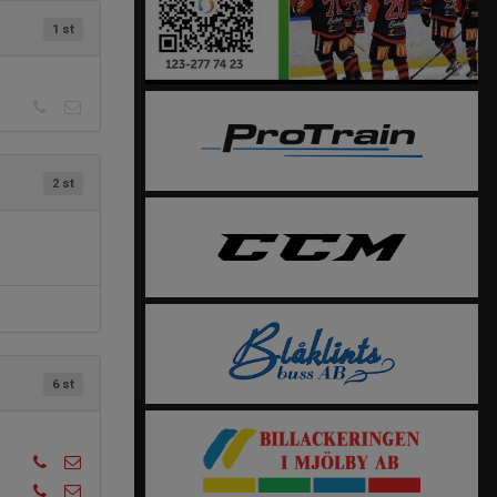
1 st
2 st
6 st