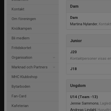
Dam
Kontakt
Dam
Om föreningen
Martina Nylander
, Konta
Knölkampen
Bli medlem
Junior
Fritidskortet
J20
Organisation
Kontaktpersoner visas end
Marknad och Partners
J18
MHC Klubbshop
Ungdom
Bytarboden
Fan-Card
U14 (Team -13)
Jennie Sammons
, Lagle
Kafeterian
Andreas Lindahl
, Huvudtr