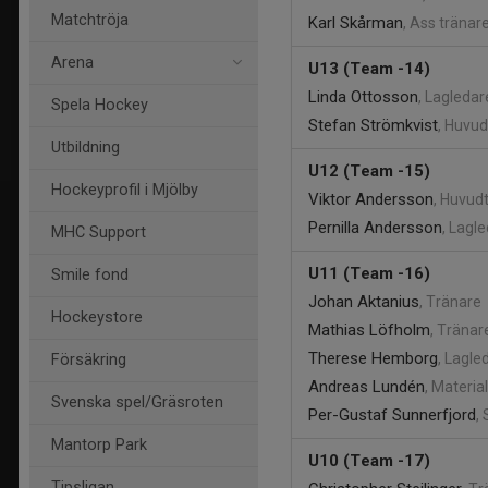
Matchtröja
Karl Skårman
, Ass tränar
Arena
U13 (Team -14)
Linda Ottosson
, Lagledar
Spela Hockey
Stefan Strömkvist
, Huvu
Utbildning
U12 (Team -15)
Hockeyprofil i Mjölby
Viktor Andersson
, Huvud
Pernilla Andersson
, Lagl
MHC Support
U11 (Team -16)
Smile fond
Johan Aktanius
, Tränare
Hockeystore
Mathias Löfholm
, Tränar
Therese Hemborg
, Lagle
Försäkring
Andreas Lundén
, Materia
Svenska spel/Gräsroten
Per-Gustaf Sunnerfjord
, 
Mantorp Park
U10 (Team -17)
Tipsligan