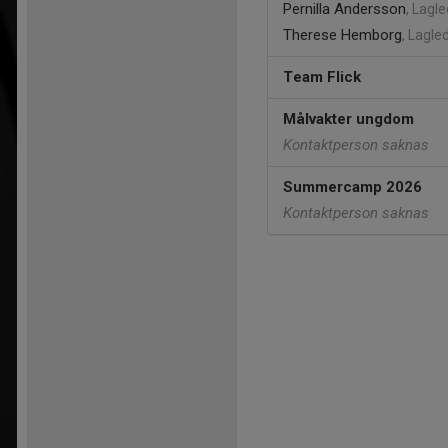
Pernilla Andersson
, Lagl
Therese Hemborg
, Lagle
Team Flick
Målvakter ungdom
Kontaktperson saknas
Summercamp 2026
Kontaktperson saknas