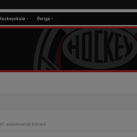
Hockeyskola
Övriga
ef, assisterande tränare