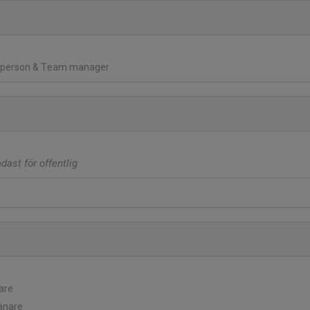
ktperson & Team manager
ast för offentlig
dare
änare