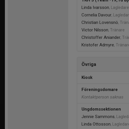
TKH 3 (Team -19, fd Bj
Linda Ivarsson
, Lagledare
Cornelia Davour
, Lagleda
Christian Lovensnö
, Trän
Victor Nilsson
, Tränare
Christoffer Aniander
, Tr
Kristofer Admyre
, Tränar
Övriga
Kiosk
Föreningsdomare
Kontaktperson saknas
Ungdomssektionen
Jennie Sammons
, Lagle
Linda Ottosson
, Lagledar