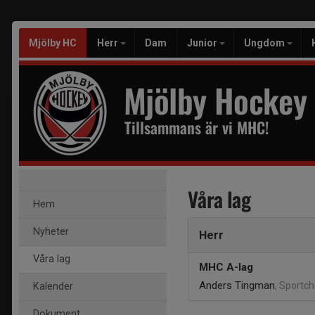
Mjölby HC
Herr
Dam
Junior
Ungdom
Mjölby Hockey
Tillsammans är vi MHC!
Våra lag
Hem
Nyheter
Herr
Våra lag
MHC A-lag
Anders Tingman
, Sportch
Kalender
Dokument