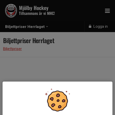
Mjölby Hockey
Tillsammans är vi MHC!
Logga in
Biljettpriser Herrlaget
Biljettpriser Herrlaget
Biljettpriser