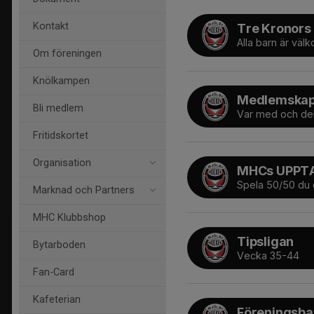
Kontakt
Tre Kronors
Alla barn är väl
Om föreningen
Knölkampen
Medlemskap 
Bli medlem
Var med och de
Fritidskortet
Organisation
MHCs UPPT
Spela 50/50 du 
Marknad och Partners
MHC Klubbshop
Tipsligan
Bytarboden
Vecka 35-44
Fan-Card
Kafeterian
Föreningsba