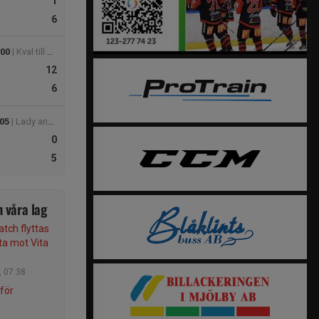
1
6
:00
| Kval till U18 Division 1
12
6
:05
| Lady and Old Knights Cup
0
5
 våra lag
tch flyttas
ta mot Vita
, 07:38
för