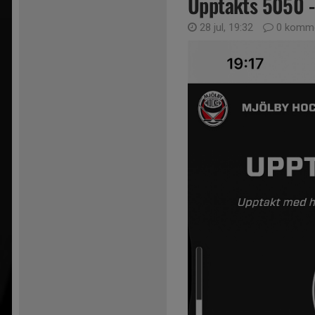
Upptakts 5050 -
28 jul, 19:32
0 komme