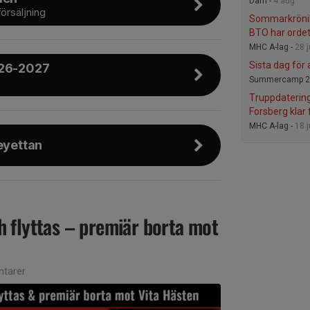
Dam -
4 aug
örsäljning
Sommarkröni
BTO har orde
MHC A-lag -
28 j
Sista dag fö
026-2027
Summercamp 2
Truppdatering
Forsberg klar
MHC A-lag -
18 
eyettan
 flyttas – premiär borta mot
tarer