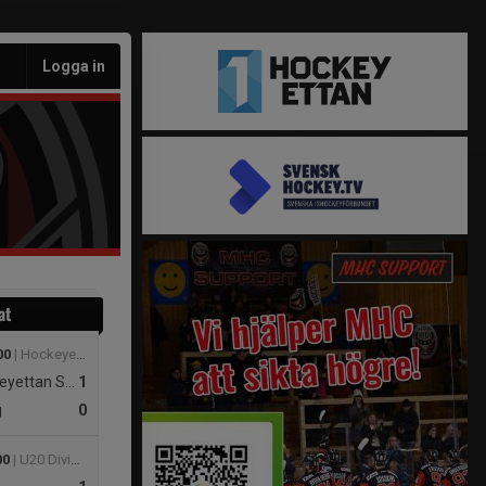
Logga in
at
00
| Hockeyettan Slutspel Södra
ettan Södra
1
g
0
00
| U20 Division 1 Herr Syd B Vår