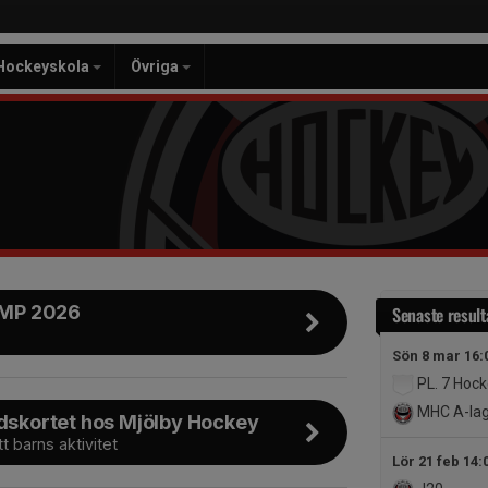
Hockeyskola
Övriga
MP 2026
Senaste result
Sön 8 mar 16:
PL. 7 Hockey
MHC A-la
dskortet hos Mjölby Hockey
tt barns aktivitet
Lör 21 feb 14: