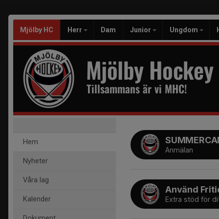
Mjölby HC
Herr
Dam
Junior
Ungdom
Mjölby Hockey
Tillsammans är vi MHC!
SUMMERCA
Hem
Anmälan
Nyheter
Våra lag
Använd Friti
Kalender
Extra stöd för di
Dokument