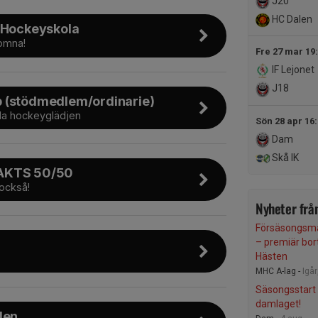
J20
HC Dalen
 Hockeyskola
komna!
Fre 27 mar 19
IF Lejonet
J18
(stödmedlem/ordinarie)
la hockeyglädjen
Sön 28 apr 16
Dam
Skå IK
AKTS 50/50
också!
Nyheter från
Försäsongsma
– premiär bor
Hästen
MHC A-lag -
Igår
Säsongsstart 
damlaget!
len