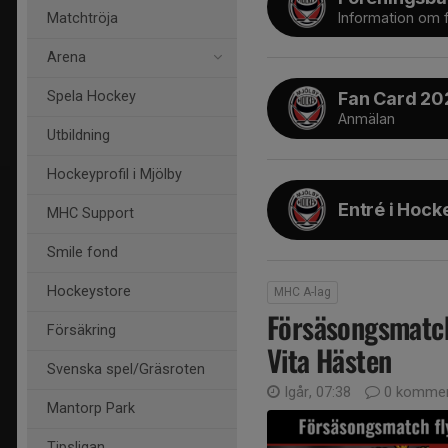
Information om f
Matchtröja
Arena
Spela Hockey
Fan Card 2
Anmälan
Utbildning
Hockeyprofil i Mjölby
Entré i Hock
MHC Support
Smile fond
Hockeystore
MHC A-lag
Försäsongsmatch
Försäkring
Vita Hästen
Svenska spel/Gräsroten
Igår, 07:38
0 kommen
Mantorp Park
Tipsligan