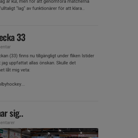
t lag är kul, men för att genomföra matcherna
ltaligt "lag" av funktionärer för att klara...
vecka 33
entar
an (33) finns nu tillgängligt under fliken Istider
t jag uppfattat allas önskan. Skulle det
t låt mig veta:
lbyhockey....
r sig..
ntarer