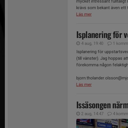
mycket intressant fulltalig
krävs som bekant även ett ful
Läs mer
Isplanering för 
4 aug, 19:40
1 komm
Isplanering för uppstartsveck
(till vänster). Jag hoppas at
förekomma någon felaktighe
bjorn.tholander.olsson@mjo
Läs mer
Issäsongen närma
2 aug, 14:47
4 komme