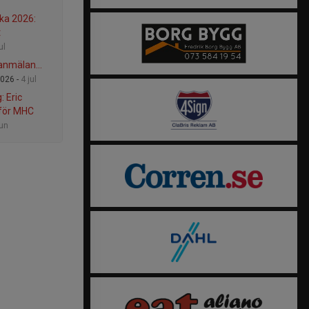
ka 2026:
t
ul
r anmälan…
026 -
4 jul
: Eric
 för MHC
jun