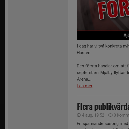
I dag har vi två konkreta n
Hästen.
Den första handlar om att 
september i Mjölby flyttas t
Arena....
Läs mer
Flera publikvärd
4 aug, 19:52
0 komme
En spännande säsong med her