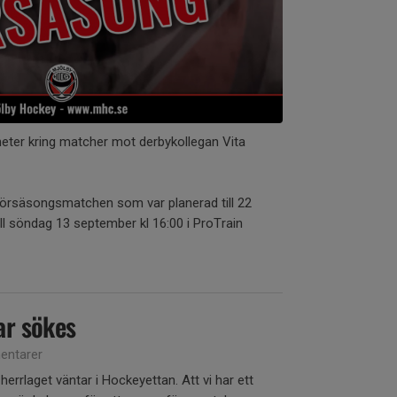
yheter kring matcher mot derbykollegan Vita
försäsongsmatchen som var planerad till 22
ill söndag 13 september kl 16:00 i ProTrain
ar sökes
ntarer
rlaget väntar i Hockeyettan. Att vi har ett