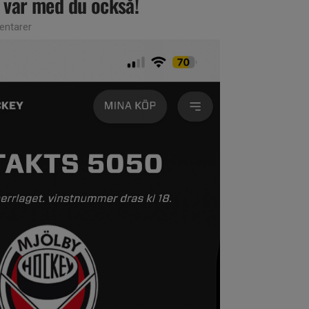
 var med du också!
ntarer