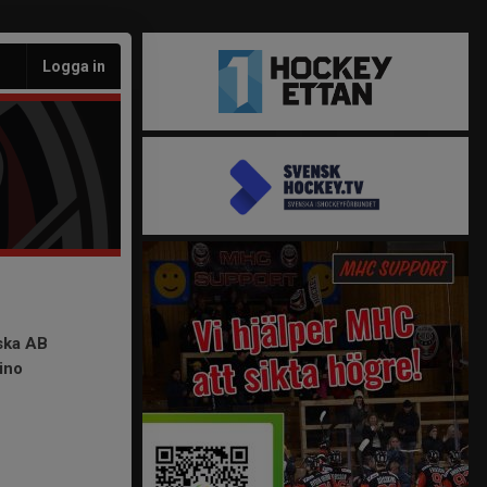
Logga in
ska AB
ino