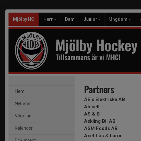
Mjölby HC
Herr
Dam
Junior
Ungdom
Mjölby Hockey
Tillsammans är vi MHC!
Partners
Hem
AE:s Elektriska AB
Nyheter
Ahlsell
AS & B
Våra lag
Askling Bil AB
Kalender
ASM Foods AB
Axet Lås & Larm
Dokument