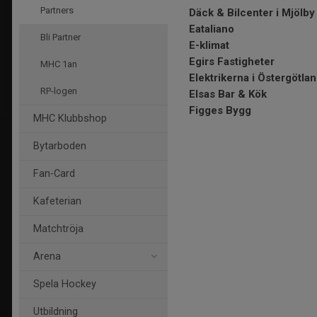
Partners
Däck & Bilcenter i Mjölby
Eataliano
Bli Partner
E-klimat
Egirs Fastigheter
MHC 1an
Elektrikerna i Östergötla
RP-logen
Elsas Bar & Kök
Figges Bygg
MHC Klubbshop
Bytarboden
Fan-Card
Kafeterian
Matchtröja
Arena
Spela Hockey
Utbildning