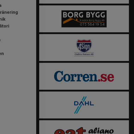
a
dränering
knik
itori
h
en