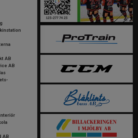
ng
instation
terna
kt AB
vice AB
las
ets-
nteriör
kola
d AB