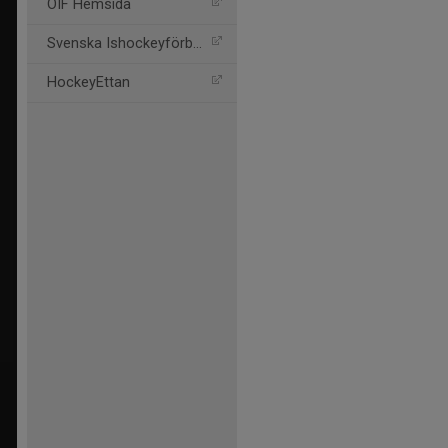
ÖIF Hemsida
Svenska Ishockeyförbund
HockeyEttan