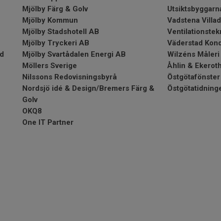
Mjölby Färg & Golv
Utsiktsbyggarn
Mjölby Kommun
Vadstena Villa
Mjölby Stadshotell AB
Ventilationste
Mjölby Tryckeri AB
Väderstad Kond
nd
Mjölby Svartådalen Energi AB
Wilzéns Måleri
Möllers Sverige
Åhlin & Ekerot
Nilssons Redovisningsbyrå
Östgötafönster
Nordsjö idé & Design/Bremers Färg &
Östgötatidning
Golv
OKQ8
One IT Partner