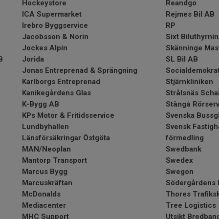
Hockeystore
Reandgo
ICA Supermarket
Rejmes Bil AB
Irebro Byggservice
RP
Jacobsson & Norin
Sixt Biluthyrni
Jockes Alpin
Skänninge Mask
B
Jorida
SL Bil AB
Jonas Entreprenad & Sprängning
Socialdemokra
Karlborgs Entreprenad
Stjärnkliniken
Kanikegårdens Glas
Strålsnäs Scha
K-Bygg AB
Stångå Rörser
KPs Motor & Fritidsservice
Svenska Bussg
Lundbyhallen
Svensk Fastigh
Länsförsäkringar Östgöta
förmedling
MAN/Neoplan
Swedbank
Mantorp Transport
Swedex
Marcus Bygg
Swegon
Marcuskräftan
Södergårdens I
McDonalds
Thores Trafiks
Mediacenter
Tree Logistics
MHC Support
Utsikt Bredban