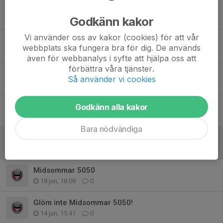
Plexit på nytt med bra sikt igenom!
Godkänn kakor
10 jul, 11:12
1
Vi använder oss av kakor (cookies) för att vår
Snart stänger anmälan till Summercamp 2026
webbplats ska fungera bra för dig. De används
3 jul, 16:18
0
även för webbanalys i syfte att hjälpa oss att
förbättra våra tjänster.
MHC beviljas elitlicens för Hockeyettan 2026/2027
Så använder vi cookies
24 jun, 21:09
0
Köp Fan Card du store MHC fan!
Godkänn alla kakor
21 jun, 15:43
0
Bara nödvändiga
Vinnare midsommar5050
19 jun, 18:07
0
Midsommar 5050
18 jun, 18:09
0
Glöm inte Midsommar 5050!
14 jun, 15:41
0