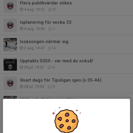
Flera publikvärdar sökes
4 aug, 19:52
0
Isplanering för vecka 33
4 aug, 19:40
1
Issäsongen närmar sig..
2 aug, 14:47
4
Upptakts 5050 - var med du också!
28 jul, 19:32
0
Snart dags för Tipsligan igen (v.35-44)
28 jul, 19:00
0
Hjälp vid att lägga isreklam
20 jul, 11:18
0
Kallelse till möte kring Isschema
18 jul, 13:46
0