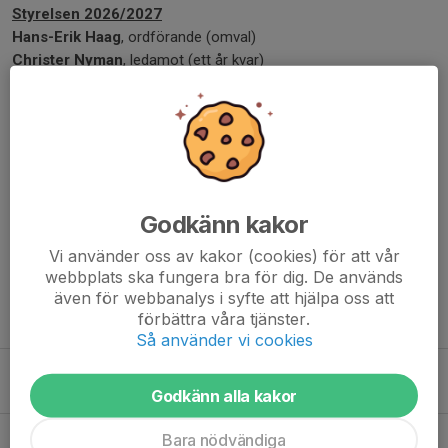
Styrelsen 2026/2027
Hans-Erik Haag
, ordförande (omval)
Christer Nyman
, ledamot (ett år kvar)
Per-Anders Svensson
, ledamot (ett år kvar)
Jonathan Eriksson
, ledamot (tidigare suppleant)
Kent Lindholm
, ledamot (nyval)
Pernilla Andersson
, suppleant
Louise Skogskempe
, suppleant
Dela nyhet
Godkänn kakor
Vi använder oss av kakor (cookies) för att vår
webbplats ska fungera bra för dig. De används
även för webbanalys i syfte att hjälpa oss att
Tidigare nyheter
förbättra våra tjänster.
Så använder vi cookies
Flera publikvärdar sökes
4 aug, 19:52
0
Godkänn alla kakor
Isplanering för vecka 33
Bara nödvändiga