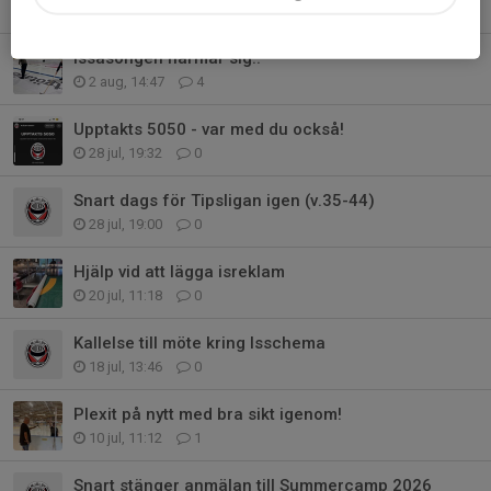
4 aug, 19:40
1
Issäsongen närmar sig..
2 aug, 14:47
4
Upptakts 5050 - var med du också!
28 jul, 19:32
0
Snart dags för Tipsligan igen (v.35-44)
28 jul, 19:00
0
Hjälp vid att lägga isreklam
20 jul, 11:18
0
Kallelse till möte kring Isschema
18 jul, 13:46
0
Plexit på nytt med bra sikt igenom!
10 jul, 11:12
1
Snart stänger anmälan till Summercamp 2026