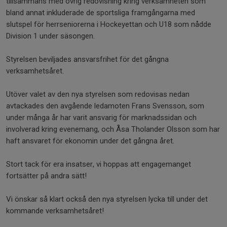
tillsammans med övrig redovisning kring verksamheten som
bland annat inkluderade de sportsliga framgångarna med
slutspel för herrseniorerna i Hockeyettan och U18 som nådde
Division 1 under säsongen.
Styrelsen beviljades ansvarsfrihet för det gångna
verksamhetsåret.
Utöver valet av den nya styrelsen som redovisas nedan
avtackades den avgående ledamoten Frans Svensson, som
under många år har varit ansvarig för marknadssidan och
involverad kring evenemang, och Åsa Tholander Olsson som har
haft ansvaret för ekonomin under det gångna året.
Stort tack för era insatser, vi hoppas att engagemanget
fortsätter på andra sätt!
Vi önskar så klart också den nya styrelsen lycka till under det
kommande verksamhetsåret!