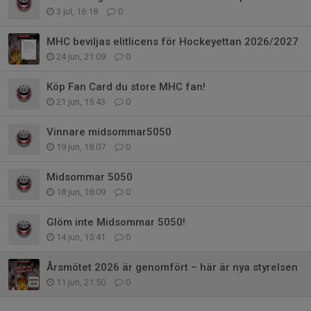
3 jul, 16:18
0
MHC beviljas elitlicens för Hockeyettan 2026/2027
24 jun, 21:09
0
Köp Fan Card du store MHC fan!
21 jun, 15:43
0
Vinnare midsommar5050
19 jun, 18:07
0
Midsommar 5050
18 jun, 18:09
0
Glöm inte Midsommar 5050!
14 jun, 15:41
0
Årsmötet 2026 är genomfört – här är nya styrelsen
11 jun, 21:50
0