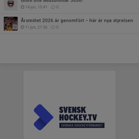
Glöm inte Midsommar 5050!
14 jun, 15:41
0
Årsmötet 2026 är genomfört – här är nya styrelsen
11 jun, 21:50
0