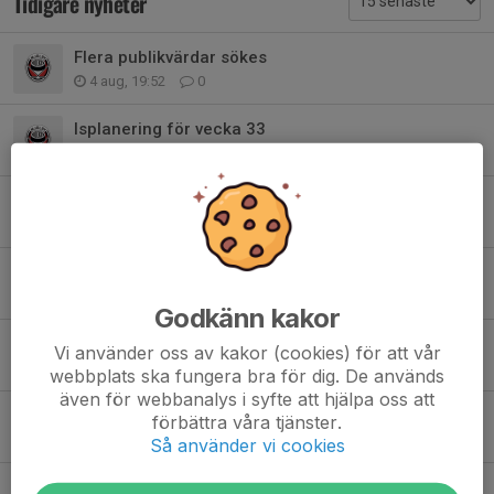
Tidigare nyheter
Flera publikvärdar sökes
4 aug, 19:52
0
Isplanering för vecka 33
4 aug, 19:40
1
Issäsongen närmar sig..
2 aug, 14:47
4
Upptakts 5050 - var med du också!
28 jul, 19:32
0
Godkänn kakor
Snart dags för Tipsligan igen (v.35-44)
Vi använder oss av kakor (cookies) för att vår
28 jul, 19:00
0
webbplats ska fungera bra för dig. De används
även för webbanalys i syfte att hjälpa oss att
Hjälp vid att lägga isreklam
förbättra våra tjänster.
20 jul, 11:18
0
Så använder vi cookies
Kallelse till möte kring Isschema