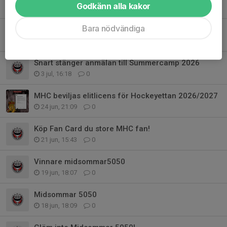
Godkänn alla kakor
18 jul, 13:46
0
Bara nödvändiga
Plexit på nytt med bra sikt igenom!
10 jul, 11:12
1
Snart stänger anmälan till Summercamp 2026
3 jul, 16:18
0
MHC beviljas elitlicens för Hockeyettan 2026/2027
24 jun, 21:09
0
Köp Fan Card du store MHC fan!
21 jun, 15:43
0
Vinnare midsommar5050
19 jun, 18:07
0
Midsommar 5050
18 jun, 18:09
0