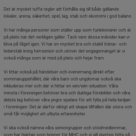
Det är mycket tuffa regler att förhålla sig till både gällande
lokaler, arena, säkerhet, spel, lag, stab och ekonomi i god balans.
Vi har många personer som ställer upp som funktionärer och är
på plats när det verkligen gäller. Tack vare dessa individer kan vi
kliva på tåget igen. Vi har en mycket bra och stabil tränar- och
ledarstab kring herrsenior och utöver det engagemanget är vi
också många som är med på plats och hejar fram.
Vi tittar också på händelser och evenemang direkt efter
sommaruppehållet, där våra barn och ungdomar också ska
inkluderas mer och där vi hittar en win/win-situation. Våra
minsta i föreningen behöver bra och duktiga förebilder och våra
äldsta lag behöver våra yngre spelare för att fylla på hela kedjan
i föreningen. Det är därför viktigt att skapa tillfällen där stora och
små får möjlighet att utbyta erfarenheter.
Vi ska också nämna våra seniorgrupper och stödmedlemmar,
som har hjärtan som brinner för MHC och vi vill givetvis hitta så