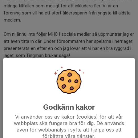
många tillfällen som möjligt för att inkludera fler. Vi är en
förening som vill ha ett stort åldersspann från yngsta till äldsta
medlem.
Om ni ännu inte följer MHC i sociala medier så uppmuntrar jag er
att även titta in där. Under försommaren har spelarna i herrlaget
presenterats en efter en och jag lovar att vi har en bra ryggrad i
laget, som Tingman brukar säga!
Nu blickar vi framåt tillsammans och styrelsen börjar jobba
redan nu (i kväll) för att få ihop så bra muskler som det bara går
kring detta!
Martina
Godkänn kakor
Dela nyhet
Vi använder oss av kakor (cookies) för att vår
webbplats ska fungera bra för dig. De används
även för webbanalys i syfte att hjälpa oss att
förbättra våra tjänster.