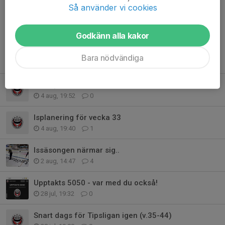
Kommentarer
Så använder vi cookies
Anders Kankfelt
25 jun 2024
Härligt 🏒
Godkänn alla kakor
Bara nödvändiga
Tidigare nyheter
Flera publikvärdar sökes
4 aug, 19:52
0
Isplanering för vecka 33
4 aug, 19:40
1
Issäsongen närmar sig..
2 aug, 14:47
4
Upptakts 5050 - var med du också!
28 jul, 19:32
0
Snart dags för Tipsligan igen (v.35-44)