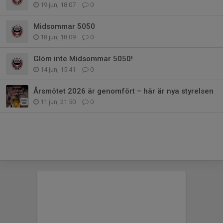
19 jun, 18:07
0
Midsommar 5050
18 jun, 18:09
0
Glöm inte Midsommar 5050!
14 jun, 15:41
0
Årsmötet 2026 är genomfört – här är nya styrelsen
11 jun, 21:50
0