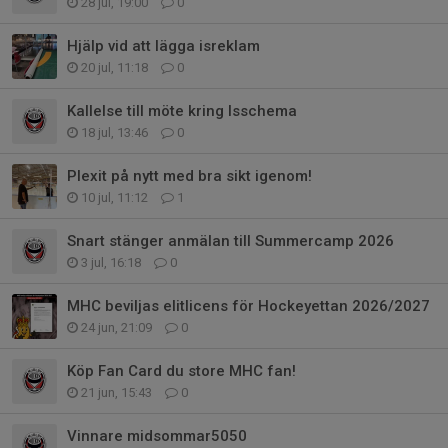
28 jul, 19:00
0
Hjälp vid att lägga isreklam
20 jul, 11:18
0
Kallelse till möte kring Isschema
18 jul, 13:46
0
Plexit på nytt med bra sikt igenom!
10 jul, 11:12
1
Snart stänger anmälan till Summercamp 2026
3 jul, 16:18
0
MHC beviljas elitlicens för Hockeyettan 2026/2027
24 jun, 21:09
0
Köp Fan Card du store MHC fan!
21 jun, 15:43
0
Vinnare midsommar5050