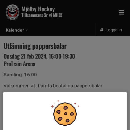
Mjölby Hockey
Tillsammans är vi MHC!
Logga in
Kalender
Utlämning pappersbalar
Onsdag 21 feb 2024, 16:00-19:30
ProTrain Arena
Samling: 16:00
Välkommen att hämta beställda pappersbalar