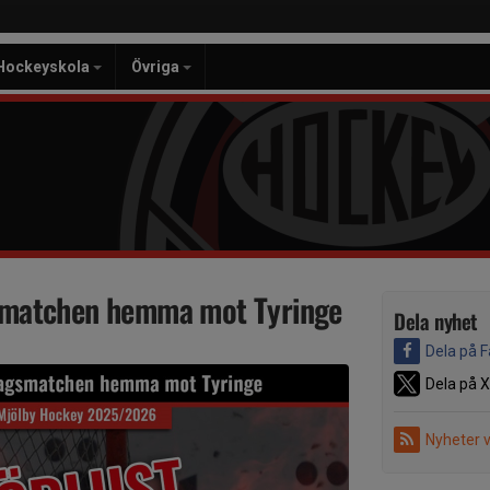
Hockeyskola
Övriga
gsmatchen hemma mot Tyringe
Dela nyhet
Dela på 
Dela på X
Nyheter 