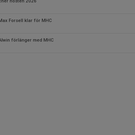
her hösten 2026
Max Forsell klar för MHC
 Alwin förlänger med MHC