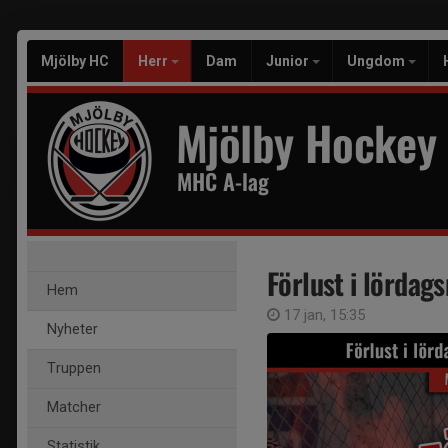
Mjölby HC
Herr
Dam
Junior
Ungdom
Mjölby Hockey
MHC A-lag
Förlust i lörda
Hem
17 jan, 15:35
Nyheter
Truppen
Matcher
Statistik