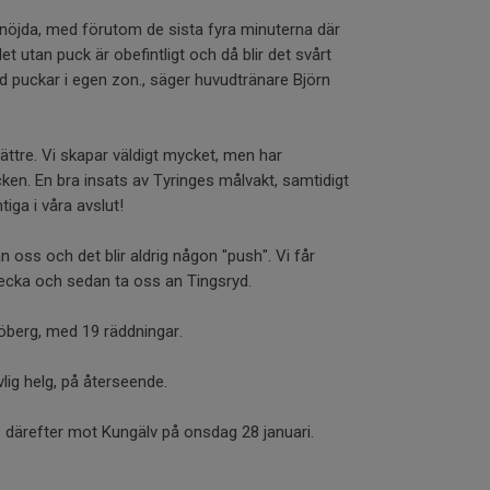
e nöjda, med förutom de sista fyra minuterna där
let utan puck är obefintligt och då blir det svårt
d puckar i egen zon., säger huvudtränare Björn
ättre. Vi skapar väldigt mycket, men har
pucken. En bra insats av Tyringes målvakt, samtidigt
iga i våra avslut!
ån oss och det blir aldrig någon "push". Vi får
ecka och sedan ta oss an Tingsryd.
öberg, med 19 räddningar.
vlig helg, på återseende.
ärefter mot Kungälv på onsdag 28 januari.