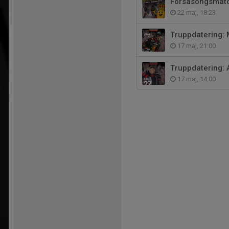
Försäsongsmatc
22 maj, 18:23
Truppdatering: 
17 maj, 21:00
Truppdatering:
17 maj, 14:00