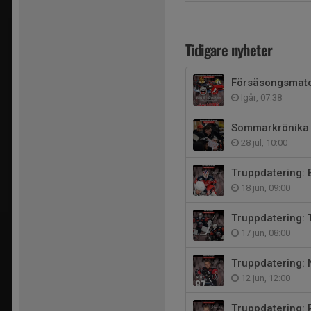
Tidigare nyheter
Försäsongsmatch
Igår, 07:38
Sommarkrönika 
28 jul, 10:00
Truppdatering: 
18 jun, 09:00
Truppdatering: 
17 jun, 08:00
Truppdatering: 
12 jun, 12:00
Truppdatering: 