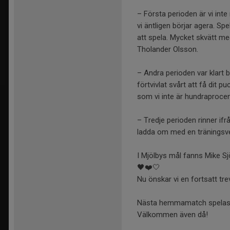
– Första perioden är vi int
vi äntligen börjar agera. Spe
att spela. Mycket skvätt me
Tholander Olsson.
– Andra perioden var klart b
förtvivlat svårt att få dit 
som vi inte är hundraprocent
– Tredje perioden rinner ifr
ladda om med en träningsv
I Mjölbys mål fanns Mike Sj
🖤❤️🤍
Nu önskar vi en fortsatt tre
Nästa hemmamatch spelas d
Välkommen även då!