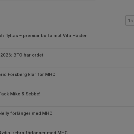
 flyttas – premiär borta mot Vita Hästen
2026: BTO har ordet
Eric Forsberg klar för MHC
Tack Mike & Sebbe!
Nelly förlänger med MHC
Rydin Irebro förlänger med MHC