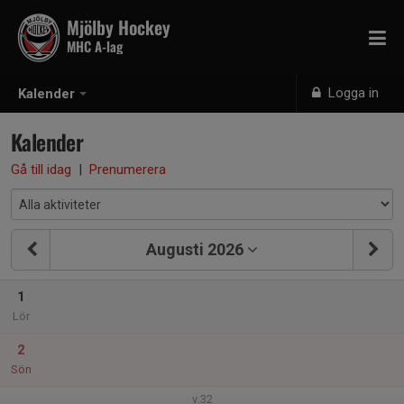
Mjölby Hockey
MHC A-lag
Logga in
Kalender
Kalender
Gå till idag
|
Prenumerera
Augusti 2026
1
Lör
2
Sön
v.32