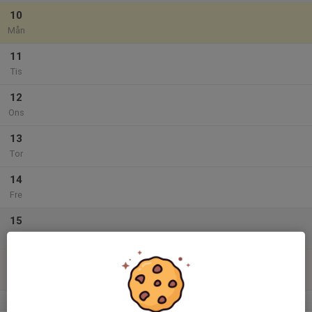
10
Mån
11
Tis
12
Ons
13
Tor
14
Fre
15
Lör
16
Sön
v.34