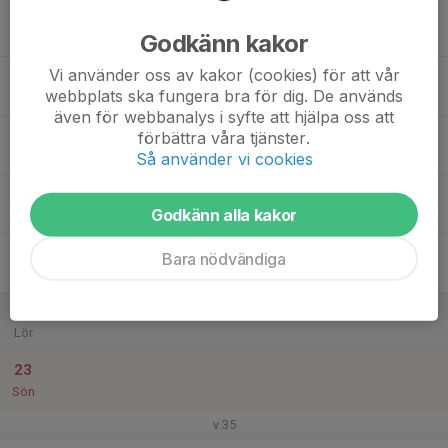
17
Godkänn kakor
Mån
Vi använder oss av kakor (cookies) för att vår
18
webbplats ska fungera bra för dig. De används
Tis
även för webbanalys i syfte att hjälpa oss att
19
förbättra våra tjänster.
Ons
Så använder vi cookies
20
Godkänn alla kakor
Tor
21
Bara nödvändiga
Fre
22
Lör
23
Sön
v.35