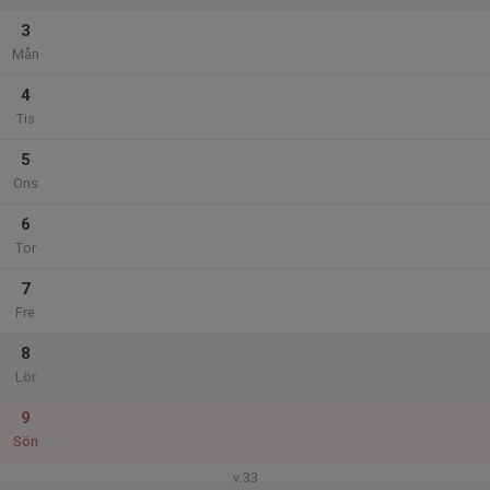
3
Mån
4
Tis
5
Ons
6
Tor
7
Fre
8
Lör
9
Sön
v.33