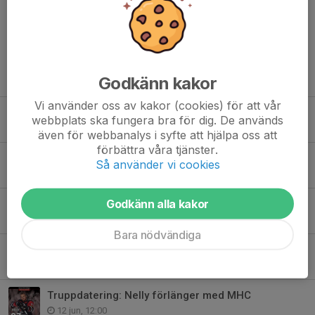
Dela nyhet
Tidigare nyheter
Godkänn kakor
Vi använder oss av kakor (cookies) för att vår
Försäsongsmatch flyttas – premiär borta mot Vita Hästen
webbplats ska fungera bra för dig. De används
Idag, 07:38
även för webbanalys i syfte att hjälpa oss att
förbättra våra tjänster.
Sommarkrönika 2026: BTO har ordet
Så använder vi cookies
28 jul, 10:00
Godkänn alla kakor
Truppdatering: Eric Forsberg klar för MHC
18 jun, 09:00
Bara nödvändiga
Truppdatering: Tack Mike & Sebbe!
17 jun, 08:00
Truppdatering: Nelly förlänger med MHC
12 jun, 12:00