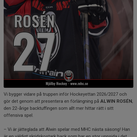
Vi bygger vidare på truppen inför Hockeyettan 2026/2027 och
gör det genom att presentera en förlängning på
ALWIN ROSÉN
,
den 22-årige backtuffingen som allt mer hittar rätt i sitt
offensiva spel.
– Vi är jätteglada att Alwin spelar med MHC nästa säsong! Han
är en väldigt skridskostark back som har en stor uppsida i det