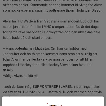
offensiva spelet. Kommande säsong kommer bli viktig för Alwin
som hockeyspelare, säger huvudtränare Björn Tholander Olsson.
Alwin har HC Wettern från Vadstena som moderklubb och har
sedan juniortiden funnits i MHC:s organisation. Nu är det dags
för fjärde raka säsongen i Hockeyettan och han utvecklas hela
tiden, både på och utanför isen.
– Hans potential är riktigt stor. Om han kan jobba med
kontinuitet och ha tålamod kommer hans resa att bli rolig att
följa. Alwin har de flesta verktyg man behöver för att bli en
toppback i Hockeyettan eller HockeyAllsvenskan över tid!
🖤❤️🤍
Härligt Alwin, nu kör vi!
...och du, kom ihåg
SUPPORTERSPELAREN
, insamlingen sker
via Swish till 123 242 15 84 – stötta MHC och var med och tävla
om fina priser!