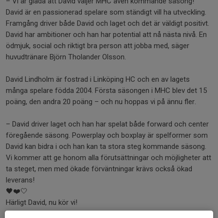
– Vi är glada att David väljer MHC även kommande säsong!
David är en passionerad spelare som ständigt vill ha utveckling.
Framgång driver både David och laget och det är väldigt positivt.
David har ambitioner och han har potential att nå nästa nivå. En
ödmjuk, social och riktigt bra person att jobba med, säger
huvudtränare Björn Tholander Olsson.
David Lindholm är fostrad i Linköping HC och en av lagets
många spelare födda 2004. Första säsongen i MHC blev det 15
poäng, den andra 20 poäng – och nu hoppas vi på ännu fler.
– David driver laget och han har spelat både forward och center
föregående säsong. Powerplay och boxplay är spelformer som
David kan bidra i och han kan ta stora steg kommande säsong.
Vi kommer att ge honom alla förutsättningar och möjligheter att
ta steget, men med ökade förväntningar krävs också ökad
leverans!
🖤❤️🤍
Härligt David, nu kör vi!