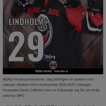
Mjölby Hockey presenterar i dag ytterligare en spelare som
stannar i klubben inför Hockeyettan 2026/2027, nämligen
forwarden David Lindholm som nu förbereder sig för sin tredje
säsong i MHC.