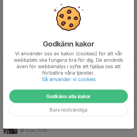
Tillsammans är vi Mjölby Hockey.
Dela nyhet
Godkänn kakor
Tidigare nyheter
Vi använder oss av kakor (cookies) för att vår
webbplats ska fungera bra för dig. De används
Sommarkrönika 2026: BTO har ordet
även för webbanalys i syfte att hjälpa oss att
28 jul, 10:00
förbättra våra tjänster.
Så använder vi cookies
Truppdatering: Eric Forsberg klar för MHC
18 jun, 09:00
Godkänn alla kakor
Truppdatering: Tack Mike & Sebbe!
Bara nödvändiga
17 jun, 08:00
Truppdatering: Nelly förlänger med MHC
12 jun, 12:00