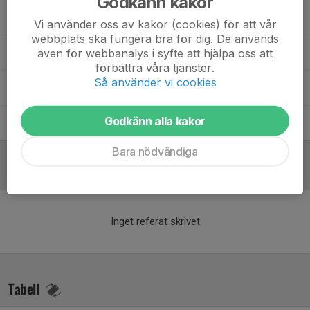
Godkänn kakor
Gustav Kindgren
Team Manager
Vi använder oss av kakor (cookies) för att vår
webbplats ska fungera bra för dig. De används
även för webbanalys i syfte att hjälpa oss att
Per-Ola Lundqvist
Materialförvaltare
förbättra våra tjänster.
Så använder vi cookies
Robert Norin
Sportgruppen
Godkänn alla kakor
Ronny Filipsson
Materialförvaltare
Bara nödvändiga
Referat
Inget referat skrivet
Tabell