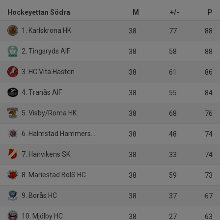
Hockeyettan Södra
M
+/-
P
1. Karlskrona HK
38
77
88
2. Tingsryds AIF
38
58
88
3. HC Vita Hästen
38
61
86
4. Tranås AIF
38
55
84
5. Visby/Roma HK
38
68
76
6. Halmstad Hammers HC
38
48
74
7. Hanvikens SK
38
33
74
8. Mariestad BoIS HC
38
59
73
9. Borås HC
38
37
67
10. Mjölby HC
38
27
63