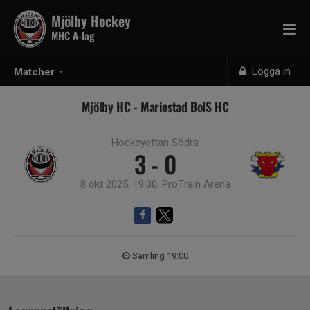
Mjölby Hockey
MHC A-lag
Logga in
Matcher
Mjölby HC - Mariestad BoIS HC
Hockeyettan Södra
3 - 0
8 okt 2025, 19:00, ProTrain Arena
Samling 19:00