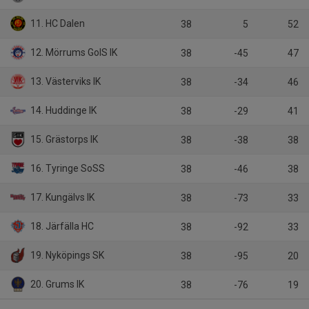
11. HC Dalen
38
5
52
12. Mörrums GoIS IK
38
-45
47
13. Västerviks IK
38
-34
46
14. Huddinge IK
38
-29
41
15. Grästorps IK
38
-38
38
16. Tyringe SoSS
38
-46
38
17. Kungälvs IK
38
-73
33
18. Järfälla HC
38
-92
33
19. Nyköpings SK
38
-95
20
20. Grums IK
38
-76
19