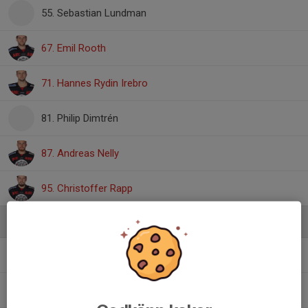
55. Sebastian Lundman
67. Emil Rooth
71. Hannes Rydin Irebro
81. Philip Dimtrén
87. Andreas Nelly
95. Christoffer Rapp
Ledare
Anders Tingman
Sportchef, assisterande tränare
Björn Tholander Olsson
Huvudtränare