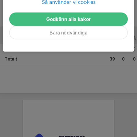
Så använder vi cookies
Godkänn alla kakor
Bara nödvändiga
ALLA SERIER
ALLA ÅR
Säsongen 25/26
39
0
0
Totalt
39
0
0