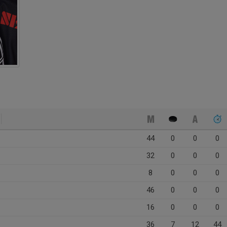
44
0
0
0
32
0
0
0
8
0
0
0
46
0
0
0
16
0
0
0
36
7
12
44