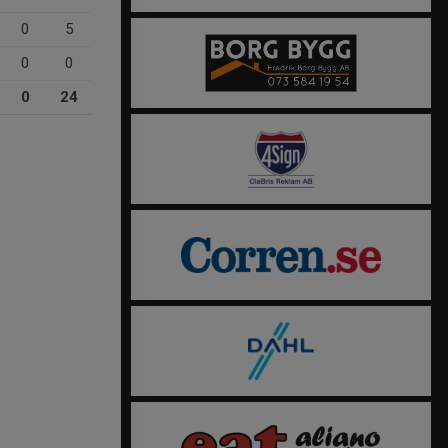
0
5
0
0
0
24