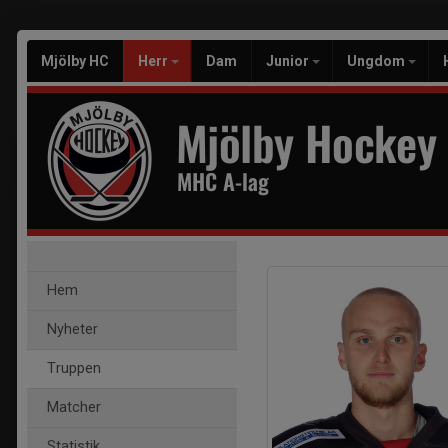
Mjölby HC
Herr
Dam
Junior
Ungdom
Mjölby Hockey
MHC A-lag
Hem
Nyheter
Truppen
Matcher
Statistik