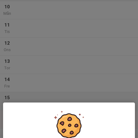
10
Mån
11
Tis
12
Ons
13
Tor
14
Fre
15
Lör
16
Sön
v.34