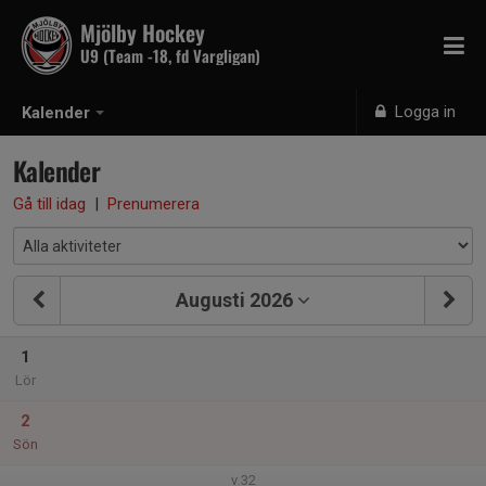
Mjölby Hockey
U9 (Team -18, fd Vargligan)
Logga in
Kalender
Kalender
Gå till idag
|
Prenumerera
Augusti 2026
1
Lör
2
Sön
v.32