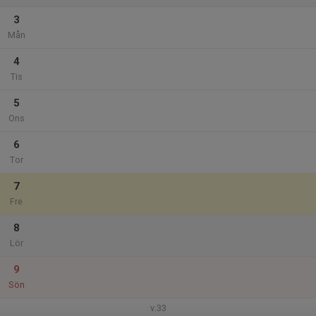
3
Mån
4
Tis
5
Ons
6
Tor
7
Fre
8
Lör
9
Sön
v.33