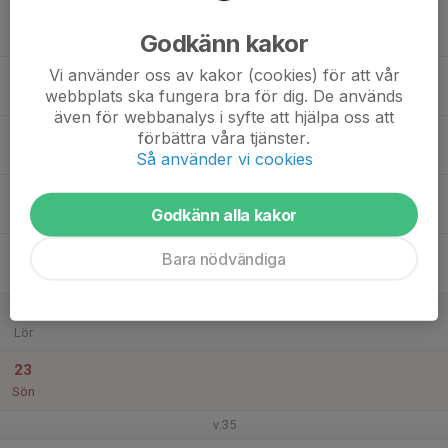
17
Godkänn kakor
Mån
Vi använder oss av kakor (cookies) för att vår
18
webbplats ska fungera bra för dig. De används
Tis
även för webbanalys i syfte att hjälpa oss att
19
förbättra våra tjänster.
Ons
Så använder vi cookies
20
Godkänn alla kakor
Tor
21
Bara nödvändiga
Fre
22
Lör
23
Sön
v.35