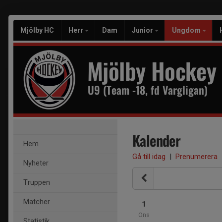
Mjölby HC
Herr
Dam
Junior
Ungdom
Mjölby Hockey
U9 (Team -18, fd Vargligan)
Kalender
Hem
Gå till idag
|
Prenumerera
Nyheter
Truppen
Matcher
1
Ons
Statistik