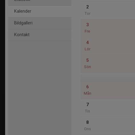
2
Kalender
Tor
Bildgalleri
3
Fre
Kontakt
4
Lör
5
Sön
6
Mån
7
Tis
8
Ons