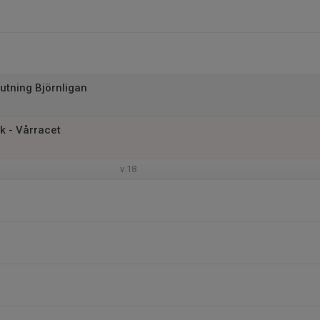
utning Björnligan
k - Vårracet
v.18