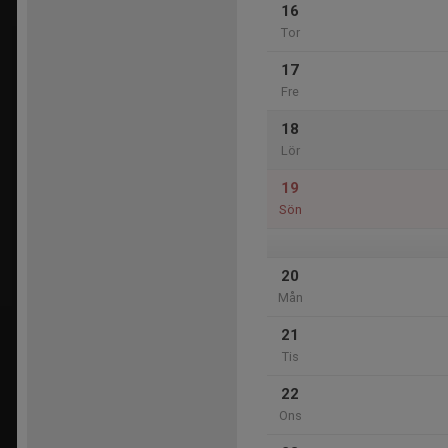
16
Tor
17
Fre
18
Lör
19
Sön
20
Mån
21
Tis
22
Ons