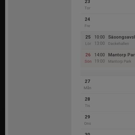
23
Tor
24
Fre
25
10:00
Säsongsavsl
13:00
Lör
Dackehallen
26
14:00
Mantorp Par
19:00
Sön
Mantorp Park
27
Mån
28
Tis
29
Ons
30