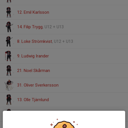
12. Emil Karlsson
14. Filip Trygg
, U12 + U13
8. Loke Strömkvist
, U12 + U13
9. Ludwig Irander
21. Noel Skårman
31. Oliver Sverkersson
13. Olle Tjärnlund
22. Sebastian Bäckman