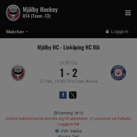
Mjölby Hockey
U14 (Team -13)
Logga in
Matcher
Mjölby HC - Linköping HC Blå
U13P ÖG
1 - 2
27 feb, 19:30, ProTrain Arena
Samling 18:15
Endast kallade kunde anmäla sig till aktiviteten. 21 personer var kallade.
Logga in här
OVR: Sebbe
Klocka: Ted