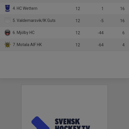
4. HC Wettern
12
1
16
5. Valdemarsvik/IK Guts
12
-5
16
6. Mjölby HC
12
-44
6
7. Motala AIF HK
12
-64
4