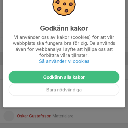
17. Tage Bockerud
11. Ted Sammons
Godkänn kakor
10. Viggo Lindahl
Vi använder oss av kakor (cookies) för att vår
webbplats ska fungera bra för dig. De används
15. Ville Pettersson
även för webbanalys i syfte att hjälpa oss att
förbättra våra tjänster.
Ledare
Så använder vi cookies
Andreas Lindahl
Huvudtränare
Godkänn alla kakor
Jennie Sammons
Lagledare
Bara nödvändiga
Karl Skårman
Ass tränare
Oskar Gustafsson
Materialare