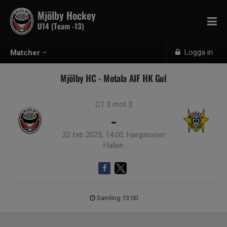
Mjölby Hockey
U14 (Team -13)
Logga in
Matcher
Mjölby HC - Motala AIF HK Gul
C1 3 mot 3
-
22 feb 2025, 14:00, Hargassner
Hallen
Samling 13:00