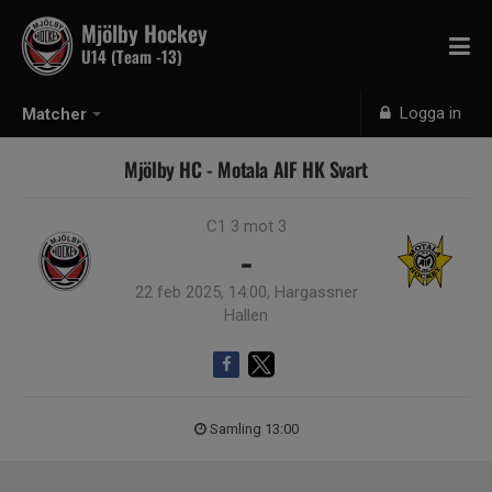
Mjölby Hockey
U14 (Team -13)
Logga in
Matcher
Mjölby HC - Motala AIF HK Svart
C1 3 mot 3
-
22 feb 2025, 14:00, Hargassner
Hallen
Samling 13:00