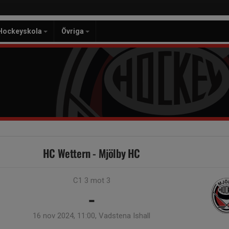
Hockeyskola
Övriga
HC Wettern - Mjölby HC
C1 3 mot 3
-
16 nov 2024, 11:00, Vadstena Ishall