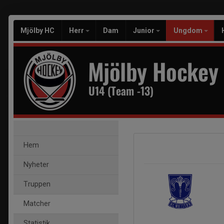
Mjölby HC
Herr
Dam
Junior
Ungdom
Mjölby Hockey
U14 (Team -13)
Hem
Nyheter
Truppen
Matcher
Statistik